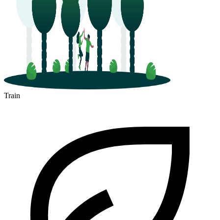
Train