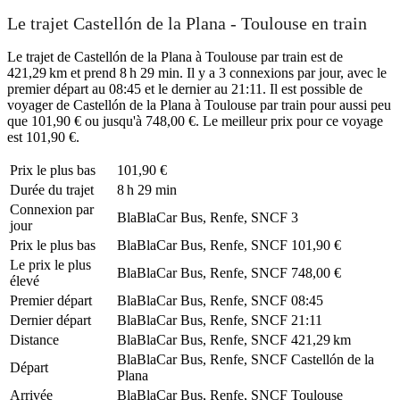
Le trajet Castellón de la Plana - Toulouse en train
Le trajet de Castellón de la Plana à Toulouse par train est de
421,29 km et prend 8 h 29 min. Il y a 3 connexions par jour, avec le
premier départ au 08:45 et le dernier au 21:11. Il est possible de
voyager de Castellón de la Plana à Toulouse par train pour aussi peu
que 101,90 € ou jusqu'à 748,00 €. Le meilleur prix pour ce voyage
est 101,90 €.
Prix ​​le plus bas
101,90 €
Durée du trajet
8 h 29 min
Connexion par
BlaBlaCar Bus, Renfe, SNCF
3
jour
Prix ​​le plus bas
BlaBlaCar Bus, Renfe, SNCF
101,90 €
Le prix le plus
BlaBlaCar Bus, Renfe, SNCF
748,00 €
élevé
Premier départ
BlaBlaCar Bus, Renfe, SNCF
08:45
Dernier départ
BlaBlaCar Bus, Renfe, SNCF
21:11
Distance
BlaBlaCar Bus, Renfe, SNCF
421,29 km
BlaBlaCar Bus, Renfe, SNCF
Castellón de la
Départ
Plana
Arrivée
BlaBlaCar Bus, Renfe, SNCF
Toulouse