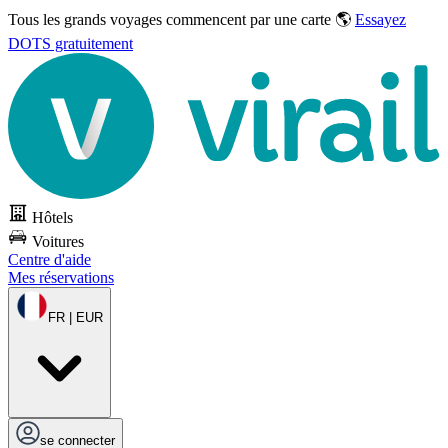
Tous les grands voyages commencent par une carte 🌎
Essayez
DOTS gratuitement
Hôtels
Voitures
Centre d'aide
Mes réservations
FR | EUR
se connecter