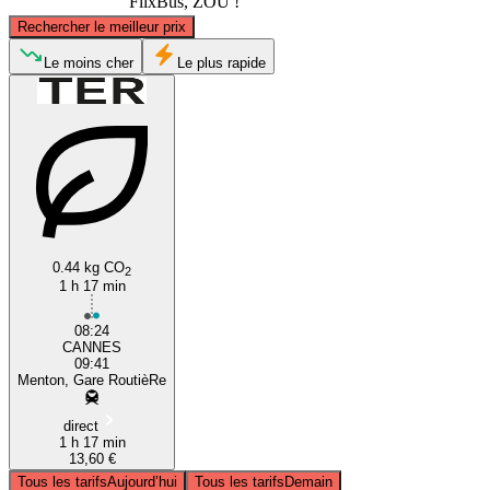
FlixBus, ZOU !
©
CARTO
, ©
OpenStreetMap
contributors
Rechercher le meilleur prix
Le moins cher
Le plus rapide
Ventimiglia
Cannes
0.44 kg CO
2
1 h 17 min
08:24
CANNES
09:41
Menton, Gare RoutièRe
direct
1 h 17 min
13,60 €
Tous les tarifs
Aujourd’hui
Tous les tarifs
Demain