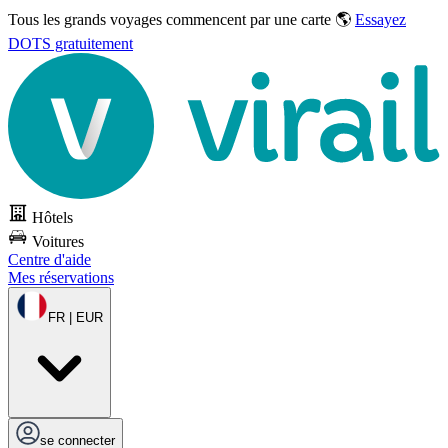
Tous les grands voyages commencent par une carte 🌎
Essayez
DOTS gratuitement
Hôtels
Voitures
Centre d'aide
Mes réservations
FR | EUR
se connecter