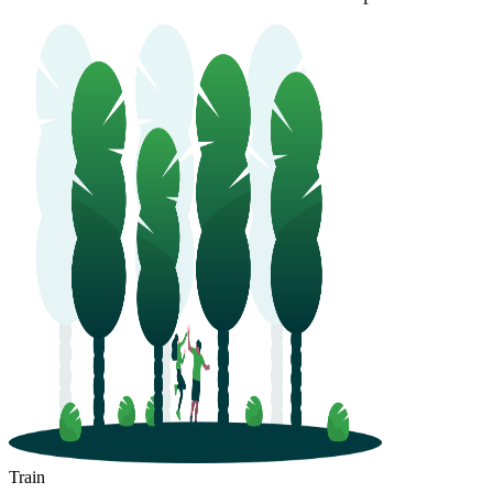
Train