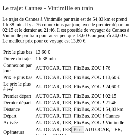
Le trajet Cannes - Vintimille en train
Le trajet de Cannes à Vintimille par train est de 54,83 km et prend
1 h 38 min. Il y a 76 connexions par jour, avec le premier départ au
02:15 et le dernier au 21:46. Il est possible de voyager de Cannes à
Vintimille par train pour aussi peu que 13,60 € ou jusqu'à 24,60 €.
Le meilleur prix pour ce voyage est 13,60 €.
Prix ​​le plus bas
13,60 €
Durée du trajet
1 h 38 min
Connexion par
AUTOCAR, TER, FlixBus, ZOU !
76
jour
Prix ​​le plus bas
AUTOCAR, TER, FlixBus, ZOU !
13,60 €
Le prix le plus
AUTOCAR, TER, FlixBus, ZOU !
24,60 €
élevé
Premier départ
AUTOCAR, TER, FlixBus, ZOU !
02:15
Dernier départ
AUTOCAR, TER, FlixBus, ZOU !
21:46
Distance
AUTOCAR, TER, FlixBus, ZOU !
54,83 km
Départ
AUTOCAR, TER, FlixBus, ZOU !
Cannes
Arrivée
AUTOCAR, TER, FlixBus, ZOU !
Vintimille
AUTOCAR, TER
AUTOCAR, TER,
Plus
Opérateurs