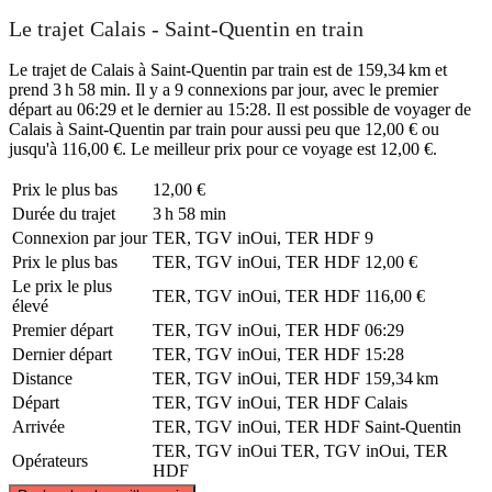
Le trajet Calais - Saint-Quentin en train
Le trajet de Calais à Saint-Quentin par train est de 159,34 km et
prend 3 h 58 min. Il y a 9 connexions par jour, avec le premier
départ au 06:29 et le dernier au 15:28. Il est possible de voyager de
Calais à Saint-Quentin par train pour aussi peu que 12,00 € ou
jusqu'à 116,00 €. Le meilleur prix pour ce voyage est 12,00 €.
Prix ​​le plus bas
12,00 €
Durée du trajet
3 h 58 min
Connexion par jour
TER, TGV inOui, TER HDF
9
Prix ​​le plus bas
TER, TGV inOui, TER HDF
12,00 €
Le prix le plus
TER, TGV inOui, TER HDF
116,00 €
élevé
Premier départ
TER, TGV inOui, TER HDF
06:29
Dernier départ
TER, TGV inOui, TER HDF
15:28
Distance
TER, TGV inOui, TER HDF
159,34 km
Départ
TER, TGV inOui, TER HDF
Calais
Arrivée
TER, TGV inOui, TER HDF
Saint-Quentin
TER, TGV inOui
TER, TGV inOui, TER
Opérateurs
HDF
©
CARTO
, ©
OpenStreetMap
contributors