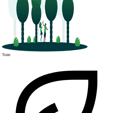
Train