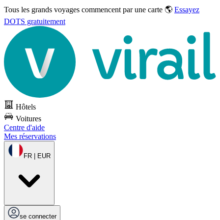
Tous les grands voyages commencent par une carte 🌎
Essayez
DOTS gratuitement
Hôtels
Voitures
Centre d'aide
Mes réservations
FR | EUR
se connecter