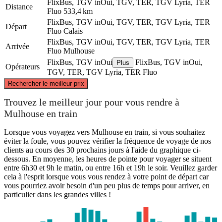
FlixBus, TGV inOui, TGV, TER, TGV Lyria, TER
Distance
Fluo
533,4 km
FlixBus, TGV inOui, TGV, TER, TGV Lyria, TER
Départ
Fluo
Calais
FlixBus, TGV inOui, TGV, TER, TGV Lyria, TER
Arrivée
Fluo
Mulhouse
FlixBus, TGV inOui
FlixBus, TGV inOui,
Plus
Opérateurs
TGV, TER, TGV Lyria, TER Fluo
©
CARTO
, ©
OpenStreetMap
contributors
Rechercher le meilleur prix
Calais
Trouvez le meilleur jour pour vous rendre à
Mulhouse en train
Lorsque vous voyagez vers Mulhouse en train, si vous souhaitez
éviter la foule, vous pouvez vérifier la fréquence de voyage de nos
clients au cours des 30 prochains jours à l'aide du graphique ci-
dessous. En moyenne, les heures de pointe pour voyager se situent
entre 6h30 et 9h le matin, ou entre 16h et 19h le soir. Veuillez garder
cela à l'esprit lorsque vous vous rendez à votre point de départ car
vous pourriez avoir besoin d'un peu plus de temps pour arriver, en
particulier dans les grandes villes !
Mulhouse