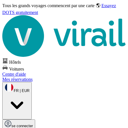
Tous les grands voyages commencent par une carte 🌎
Essayez
DOTS gratuitement
Hôtels
Voitures
Centre d'aide
Mes réservations
FR | EUR
se connecter