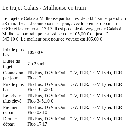
Le trajet Calais - Mulhouse en train
Le trajet de Calais à Mulhouse par train est de 533,4 km et prend 7 h
23 min. Il y a 13 connexions par jour, avec le premier départ au
03:10 et le dernier au 17:17. Il est possible de voyager de Calais à
Mulhouse par train pour aussi peu que 105,00 € ou jusqu'à
345,10 €. Le meilleur prix pour ce voyage est 105,00 €.
Prix ​​le plus
105,00 €
bas
Durée du
7 h 23 min
trajet
Connexion
FlixBus, TGV inOui, TGV, TER, TGV Lyria, TER
par jour
Fluo
13
Prix ​​le plus
FlixBus, TGV inOui, TGV, TER, TGV Lyria, TER
bas
Fluo
105,00 €
Le prix le
FlixBus, TGV inOui, TGV, TER, TGV Lyria, TER
plus élevé
Fluo
345,10 €
Premier
FlixBus, TGV inOui, TGV, TER, TGV Lyria, TER
départ
Fluo
03:10
Dernier
FlixBus, TGV inOui, TGV, TER, TGV Lyria, TER
départ
Fluo
17:17