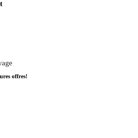
t
oyage
ures offres!