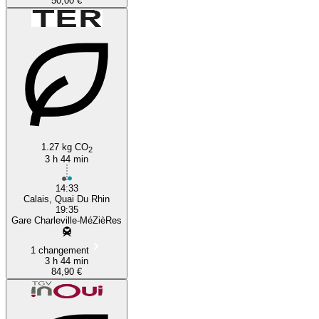
50,00 €
1.27 kg CO
2
3 h 44 min
14:33
Calais, Quai Du Rhin
19:35
Gare Charleville-MéZièRes
1 changement
3 h 44 min
84,90 €