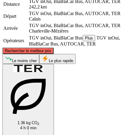
TGV inOui, BlaBlaCar Bus, AUTOCAR, TER
Distance
242,2 km
TGV inOui, BlaBlaCar Bus, AUTOCAR, TER
Départ
Calais
TGV inOui, BlaBlaCar Bus, AUTOCAR, TER
Arrivée
Charleville-Mézières
TGV inOui, BlaBlaCar Bus
TGV inOui,
Plus
Opérateurs
BlaBlaCar Bus, AUTOCAR, TER
©
CARTO
, ©
OpenStreetMap
contributors
Rechercher le meilleur prix
Calais
Le moins cher
Le plus rapide
Charleville-Mézières
1.36 kg CO
2
4 h 0 min