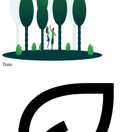
Train