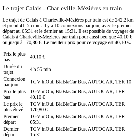
Le trajet Calais - Charleville-Mézières en train
Le trajet de Calais à Charleville-Mézières par train est de 242,2 km
et prend 4 h 55 min. Il y a 10 connexions par jour, avec le premier
départ au 05:31 et le dernier au 15:31. Il est possible de voyager de
Calais à Charleville-Mézières par train pour aussi peu que 40,10 €
ou jusqu'à 170,80 €. Le meilleur prix pour ce voyage est 40,10 €.
Prix ​​le plus
40,10 €
bas
Durée du
4 h 55 min
trajet
Connexion
TGV inOui, BlaBlaCar Bus, AUTOCAR, TER
10
par jour
Prix ​​le plus
TGV inOui, BlaBlaCar Bus, AUTOCAR, TER
bas
40,10 €
Le prix le
TGV inOui, BlaBlaCar Bus, AUTOCAR, TER
plus élevé
170,80 €
Premier
TGV inOui, BlaBlaCar Bus, AUTOCAR, TER
départ
05:31
Dernier
TGV inOui, BlaBlaCar Bus, AUTOCAR, TER
départ
15:31