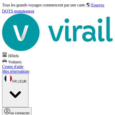
Tous les grands voyages commencent par une carte 🌎
Essayez
DOTS gratuitement
Hôtels
Voitures
Centre d'aide
Mes réservations
FR | EUR
se connecter