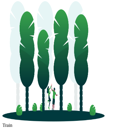
Train