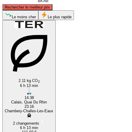
inOui
©
CARTO
, ©
OpenStreetMap
contributors
Rechercher le meilleur prix
Calais
Le moins cher
Le plus rapide
Chambéry
2.11 kg CO
2
6 h 13 min
14:38
Calais, Quai Du Rhin
23:16
Chambery-Challes-Les-Eaux
2 changements
6 h 13 min