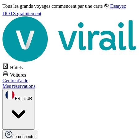
Tous les grands voyages commencent par une carte 🌎
Essayez
DOTS gratuitement
Hôtels
Voitures
Centre d'aide
Mes réservations
FR | EUR
se connecter