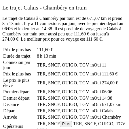
Le trajet Calais - Chambéry en train
Le trajet de Calais à Chambéry par train est de 671,07 km et prend
8 h 13 min. Il y a 11 connexions par jour, avec le premier départ au
06:06 et le dernier au 14:38. Il est possible de voyager de Calais à
Chambéry par train pour aussi peu que 111,60 € ou jusqu'à
274,00 €. Le meilleur prix pour ce voyage est 111,60 €.
Prix ​​le plus bas
111,60 €
Durée du trajet
8 h 13 min
Connexion par
TER, SNCF, OUIGO, TGV inOui
11
jour
Prix ​​le plus bas
TER, SNCF, OUIGO, TGV inOui
111,60 €
Le prix le plus
TER, SNCF, OUIGO, TGV inOui
274,00 €
élevé
Premier départ
TER, SNCF, OUIGO, TGV inOui
06:06
Dernier départ
TER, SNCF, OUIGO, TGV inOui
14:38
Distance
TER, SNCF, OUIGO, TGV inOui
671,07 km
Départ
TER, SNCF, OUIGO, TGV inOui
Calais
Arrivée
TER, SNCF, OUIGO, TGV inOui
Chambéry
TER, SNCF
TER, SNCF, OUIGO, TGV
Plus
Opérateurs