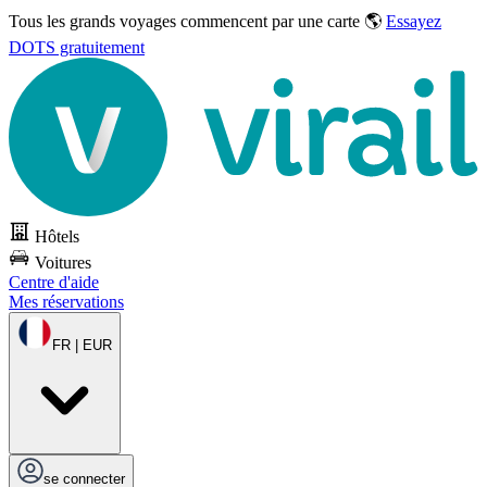
Tous les grands voyages commencent par une carte 🌎
Essayez
DOTS gratuitement
Hôtels
Voitures
Centre d'aide
Mes réservations
FR | EUR
se connecter