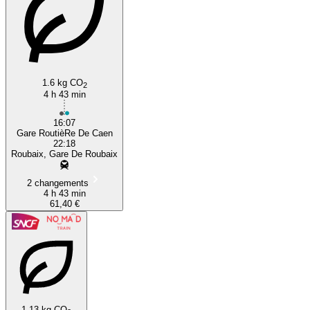
1.6 kg CO
2
4 h 43 min
16:07
Gare RoutièRe De Caen
22:18
Roubaix, Gare De Roubaix
2 changements
4 h 43 min
61,40 €
1.13 kg CO