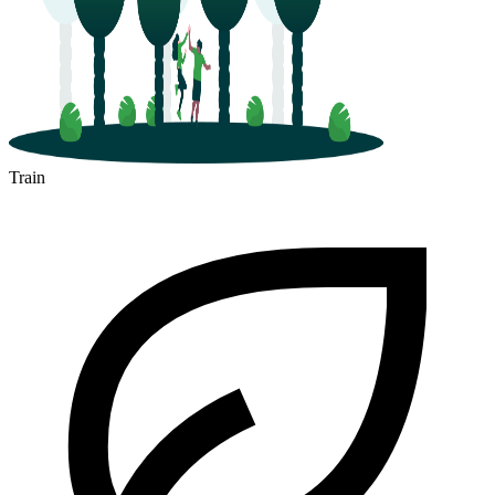
Train