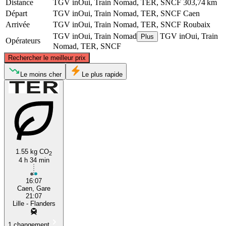
Distance
TGV inOui, Train Nomad, TER, SNCF
303,74 km
Départ
TGV inOui, Train Nomad, TER, SNCF
Caen
Arrivée
TGV inOui, Train Nomad, TER, SNCF
Roubaix
TGV inOui, Train Nomad
TGV inOui, Train
Plus
Opérateurs
Nomad, TER, SNCF
©
CARTO
, ©
OpenStreetMap
contributors
Rechercher le meilleur prix
Roubaix
Le moins cher
Le plus rapide
1.55 kg CO
2
4 h 34 min
Caen
16:07
Caen, Gare
21:07
Lille - Flanders
1 changement