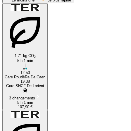
Le moins cher
Le plus rapide
1.71 kg CO
Lorient
2
5 h 1 min
12:50
Gare RoutièRe De Caen
19:38
Gare SNCF De Lorient
3 changements
5 h 1 min
107,90 €