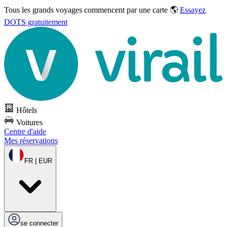
Tous les grands voyages commencent par une carte 🌎
Essayez
DOTS gratuitement
Hôtels
Voitures
Centre d'aide
Mes réservations
FR | EUR
se connecter