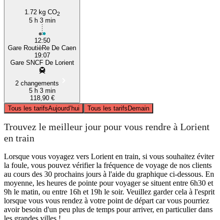
1.72 kg CO
2
5 h 3 min
12:50
Gare RoutièRe De Caen
19:07
Gare SNCF De Lorient
2 changements
5 h 3 min
118,90 €
Tous les tarifs
Aujourd’hui
Tous les tarifs
Demain
Trouvez le meilleur jour pour vous rendre à Lorient
en train
Lorsque vous voyagez vers Lorient en train, si vous souhaitez éviter
la foule, vous pouvez vérifier la fréquence de voyage de nos clients
au cours des 30 prochains jours à l'aide du graphique ci-dessous. En
moyenne, les heures de pointe pour voyager se situent entre 6h30 et
9h le matin, ou entre 16h et 19h le soir. Veuillez garder cela à l'esprit
lorsque vous vous rendez à votre point de départ car vous pourriez
avoir besoin d'un peu plus de temps pour arriver, en particulier dans
les grandes villes !