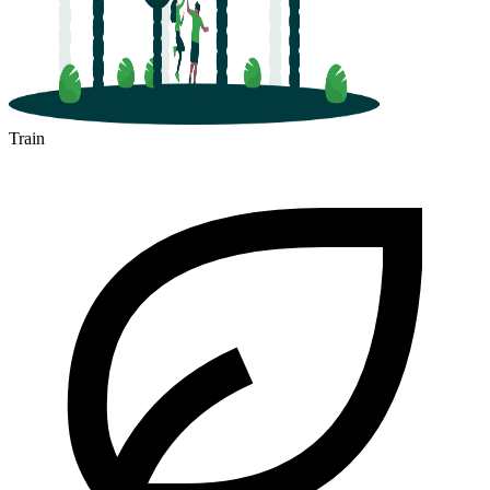
Train