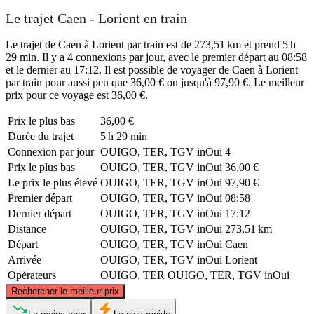
Le trajet Caen - Lorient en train
Le trajet de Caen à Lorient par train est de 273,51 km et prend 5 h
29 min. Il y a 4 connexions par jour, avec le premier départ au 08:58
et le dernier au 17:12. Il est possible de voyager de Caen à Lorient
par train pour aussi peu que 36,00 € ou jusqu'à 97,90 €. Le meilleur
prix pour ce voyage est 36,00 €.
Prix ​​le plus bas
36,00 €
Durée du trajet
5 h 29 min
Connexion par jour
OUIGO, TER, TGV inOui
4
Prix ​​le plus bas
OUIGO, TER, TGV inOui
36,00 €
Le prix le plus élevé
OUIGO, TER, TGV inOui
97,90 €
Premier départ
OUIGO, TER, TGV inOui
08:58
Dernier départ
OUIGO, TER, TGV inOui
17:12
Distance
OUIGO, TER, TGV inOui
273,51 km
Départ
OUIGO, TER, TGV inOui
Caen
Arrivée
OUIGO, TER, TGV inOui
Lorient
Opérateurs
OUIGO, TER
OUIGO, TER, TGV inOui
©
CARTO
, ©
OpenStreetMap
contributors
Rechercher le meilleur prix
Caen