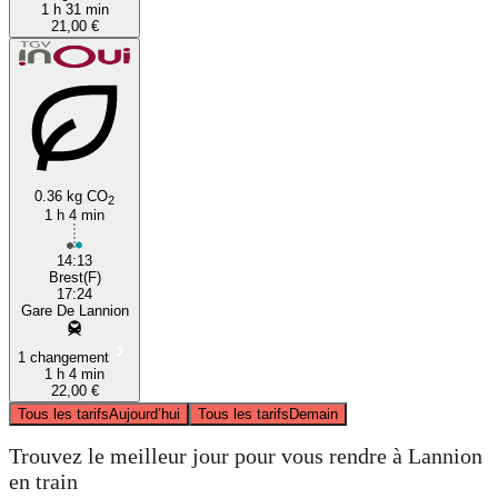
1 h 31 min
21,00 €
0.36 kg CO
2
1 h 4 min
14:13
Brest(F)
17:24
Gare De Lannion
1 changement
1 h 4 min
22,00 €
Tous les tarifs
Aujourd’hui
Tous les tarifs
Demain
Trouvez le meilleur jour pour vous rendre à Lannion
en train