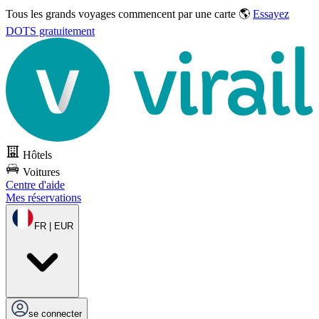
Tous les grands voyages commencent par une carte 🌎
Essayez
DOTS gratuitement
Hôtels
Voitures
Centre d'aide
Mes réservations
FR | EUR
se connecter