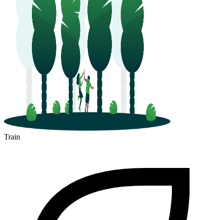
Train