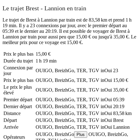
Le trajet Brest - Lannion en train
Le trajet de Brest à Lannion par train est de 83,58 km et prend 1 h
19 min. Il y a 23 connexions par jour, avec le premier départ au
05:39 et le dernier au 20:19. Il est possible de voyager de Brest à
Lannion par train pour aussi peu que 15,00 € ou jusqu'à 35,00 €. Le
meilleur prix pour ce voyage est 15,00 €.
Prix ​​le plus bas
15,00 €
Durée du trajet
1 h 19 min
Connexion par
OUIGO, BreizhGo, TER, TGV inOui
23
jour
Prix ​​le plus bas
OUIGO, BreizhGo, TER, TGV inOui
15,00 €
Le prix le plus
OUIGO, BreizhGo, TER, TGV inOui
35,00 €
élevé
Premier départ
OUIGO, BreizhGo, TER, TGV inOui
05:39
Dernier départ
OUIGO, BreizhGo, TER, TGV inOui
20:19
Distance
OUIGO, BreizhGo, TER, TGV inOui
83,58 km
Départ
OUIGO, BreizhGo, TER, TGV inOui
Brest
Arrivée
OUIGO, BreizhGo, TER, TGV inOui
Lannion
OUIGO, BreizhGo
OUIGO, BreizhGo,
Plus
Opérateurs