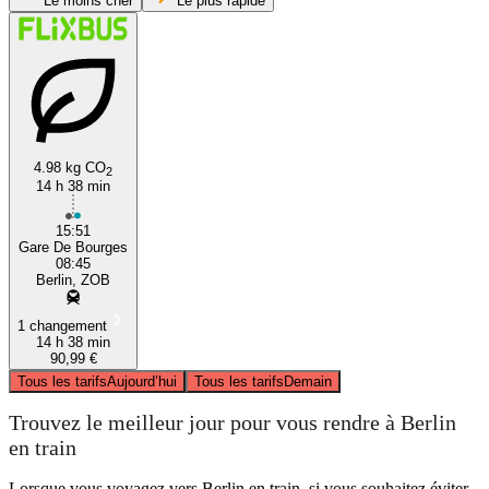
Le moins cher
Le plus rapide
4.98 kg CO
2
14 h 38 min
Bourges
15:51
Gare De Bourges
08:45
Berlin, ZOB
1 changement
14 h 38 min
90,99 €
Tous les tarifs
Aujourd’hui
Tous les tarifs
Demain
Trouvez le meilleur jour pour vous rendre à Berlin
en train
Lorsque vous voyagez vers Berlin en train, si vous souhaitez éviter