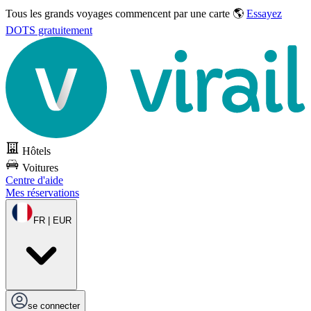
Tous les grands voyages commencent par une carte 🌎
Essayez
DOTS gratuitement
Hôtels
Voitures
Centre d'aide
Mes réservations
FR | EUR
se connecter