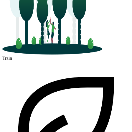
Train