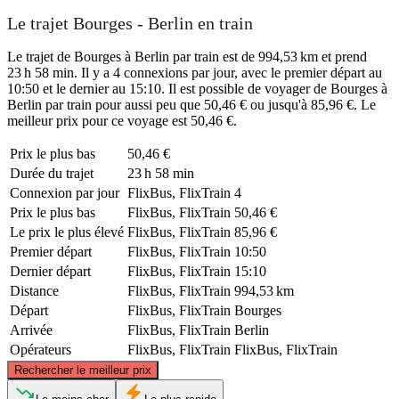
Le trajet Bourges - Berlin en train
Le trajet de Bourges à Berlin par train est de 994,53 km et prend
23 h 58 min. Il y a 4 connexions par jour, avec le premier départ au
10:50 et le dernier au 15:10. Il est possible de voyager de Bourges à
Berlin par train pour aussi peu que 50,46 € ou jusqu'à 85,96 €. Le
meilleur prix pour ce voyage est 50,46 €.
Prix ​​le plus bas
50,46 €
Durée du trajet
23 h 58 min
Connexion par jour
FlixBus, FlixTrain
4
Prix ​​le plus bas
FlixBus, FlixTrain
50,46 €
Le prix le plus élevé
FlixBus, FlixTrain
85,96 €
Premier départ
FlixBus, FlixTrain
10:50
Dernier départ
FlixBus, FlixTrain
15:10
Distance
FlixBus, FlixTrain
994,53 km
Départ
FlixBus, FlixTrain
Bourges
Arrivée
FlixBus, FlixTrain
Berlin
Opérateurs
FlixBus, FlixTrain
FlixBus, FlixTrain
©
CARTO
, ©
OpenStreetMap
contributors
Rechercher le meilleur prix
Berlin