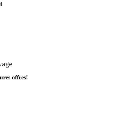
t
oyage
ures offres!