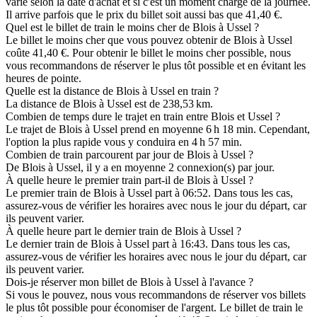
varie selon la date d'achat et si c'est un moment chargé de la journée.
Il arrive parfois que le prix du billet soit aussi bas que 41,40 €.
Quel est le billet de train le moins cher de Blois à Ussel ?
Le billet le moins cher que vous pouvez obtenir de Blois à Ussel
coûte 41,40 €. Pour obtenir le billet le moins cher possible, nous
vous recommandons de réserver le plus tôt possible et en évitant les
heures de pointe.
Quelle est la distance de Blois à Ussel en train ?
La distance de Blois à Ussel est de 238,53 km.
Combien de temps dure le trajet en train entre Blois et Ussel ?
Le trajet de Blois à Ussel prend en moyenne 6 h 18 min. Cependant,
l'option la plus rapide vous y conduira en 4 h 57 min.
Combien de train parcourent par jour de Blois à Ussel ?
De Blois à Ussel, il y a en moyenne 2 connexion(s) par jour.
À quelle heure le premier train part-il de Blois à Ussel ?
Le premier train de Blois à Ussel part à 06:52. Dans tous les cas,
assurez-vous de vérifier les horaires avec nous le jour du départ, car
ils peuvent varier.
À quelle heure part le dernier train de Blois à Ussel ?
Le dernier train de Blois à Ussel part à 16:43. Dans tous les cas,
assurez-vous de vérifier les horaires avec nous le jour du départ, car
ils peuvent varier.
Dois-je réserver mon billet de Blois à Ussel à l'avance ?
Si vous le pouvez, nous vous recommandons de réserver vos billets
le plus tôt possible pour économiser de l'argent. Le billet de train le