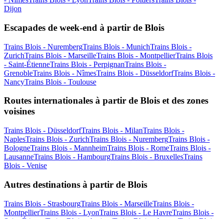
Dijon
Escapades de week-end à partir de Blois
Trains Blois - Nuremberg
Trains Blois - Munich
Trains Blois -
Zurich
Trains Blois - Marseille
Trains Blois - Montpellier
Trains Blois
- Saint-Étienne
Trains Blois - Perpignan
Trains Blois -
Grenoble
Trains Blois - Nîmes
Trains Blois - Düsseldorf
Trains Blois -
Nancy
Trains Blois - Toulouse
Routes internationales à partir de Blois et des zones
voisines
Trains Blois - Düsseldorf
Trains Blois - Milan
Trains Blois -
Naples
Trains Blois - Zurich
Trains Blois - Nuremberg
Trains Blois -
Bologne
Trains Blois - Mannheim
Trains Blois - Rome
Trains Blois -
Lausanne
Trains Blois - Hambourg
Trains Blois - Bruxelles
Trains
Blois - Venise
Autres destinations à partir de Blois
Trains Blois - Strasbourg
Trains Blois - Marseille
Trains Blois -
Montpellier
Trains Blois - Lyon
Trains Blois - Le Havre
Trains Blois -