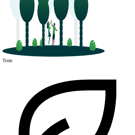
Train