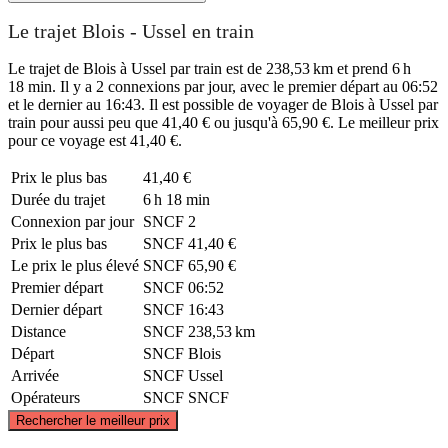
Le trajet Blois - Ussel en train
Le trajet de Blois à Ussel par train est de 238,53 km et prend 6 h
18 min. Il y a 2 connexions par jour, avec le premier départ au 06:52
et le dernier au 16:43. Il est possible de voyager de Blois à Ussel par
train pour aussi peu que 41,40 € ou jusqu'à 65,90 €. Le meilleur prix
pour ce voyage est 41,40 €.
Prix ​​le plus bas
41,40 €
Durée du trajet
6 h 18 min
Connexion par jour
SNCF
2
Prix ​​le plus bas
SNCF
41,40 €
Le prix le plus élevé
SNCF
65,90 €
Premier départ
SNCF
06:52
Dernier départ
SNCF
16:43
Distance
SNCF
238,53 km
Départ
SNCF
Blois
Arrivée
SNCF
Ussel
Opérateurs
SNCF
SNCF
©
CARTO
, ©
OpenStreetMap
contributors
Rechercher le meilleur prix
Blois