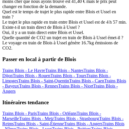
moins cher que nous ayons trouvé est 41,40 € mais le prix peut
changer en fonction de la demande.
Quel est le temps de trajet le plus rapide entre Blois et Ussel en
train ?
Le trajet le plus rapide en train entre Blois et Ussel est de 4 h 57 min.
Existe-t-il un train direct de Blois à Ussel ?
Oui, il y a un train direct entre Blois et Ussel.
Quelle quantité de CO2 un trajet en train de Blois à Ussel émet-il ?
Le voyage en train de Blois à Ussel génère 16.7kg émissions de
CO2.
Passer en local à partir de Blois
Trains Blois - Le Havre
Trains Blois - Nantes
Trains Blois -
Dijon
Trains Blois - Rouen
Trains Blois - Tours
Trains Blois -
Limoges
Trains Blois - Saint-Quentin
Trains Blois - Caen
Trains Blois
- Bayeux
Trains Blois - Rennes
Trains Blois - Niort
Trains Blois -
Angers
Itinéraires tendance
Trains Blois - Paris
Trains Blois - Orléans
Trains Blois -
Marseille
Trains Blois - Metz
Trains Blois - Strasbourg
Trains Blois -
Reims
Trains Blois - Saint-Étienne
Trains Blois - Angers
Trains Blois
- Nîmes
Trains Blois - Lyon
Trains Blois - Poitiers
Trains Blois -