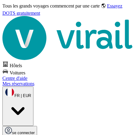
Tous les grands voyages commencent par une carte 🌎
Essayez
DOTS gratuitement
Hôtels
Voitures
Centre d'aide
Mes réservations
FR | EUR
se connecter