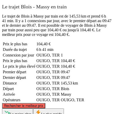
Le trajet Blois - Massy en train
Le trajet de Blois à Massy par train est de 145,53 km et prend 6 h
41 min. Il y a 1 connexions par jour, avec le premier départ au 09:47
et le dernier au 09:47. Il est possible de voyager de Blois à Massy
par train pour aussi peu que 104,40 € ou jusqu'à 104,40 €. Le
meilleur prix pour ce voyage est 104,40 €.
Prix ​​le plus bas
104,40 €
Durée du trajet
6 h 41 min
Connexion par jour
OUIGO, TER
1
Prix ​​le plus bas
OUIGO, TER
104,40 €
Le prix le plus élevé
OUIGO, TER
104,40 €
Premier départ
OUIGO, TER
09:47
Dernier départ
OUIGO, TER
09:47
Distance
OUIGO, TER
145,53 km
Départ
OUIGO, TER
Blois
Arrivée
OUIGO, TER
Massy
Opérateurs
OUIGO, TER
OUIGO, TER
©
CARTO
, ©
OpenStreetMap
contributors
Rechercher le meilleur prix
Massy