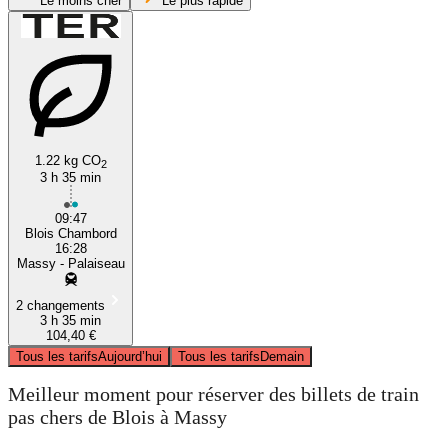
Le moins cher
Le plus rapide
1.22 kg CO
2
3 h 35 min
Blois
09:47
Blois Chambord
16:28
Massy - Palaiseau
2 changements
3 h 35 min
104,40 €
Tous les tarifs
Aujourd’hui
Tous les tarifs
Demain
Meilleur moment pour réserver des billets de train
pas chers de Blois à Massy