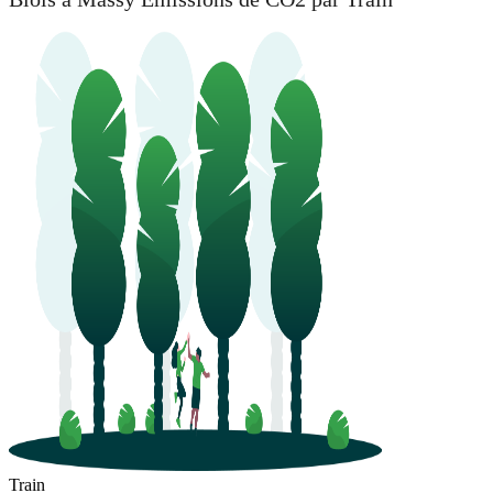
Train