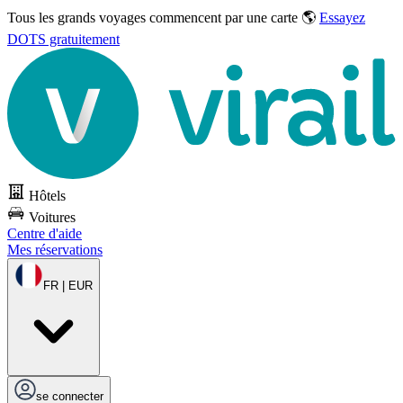
Tous les grands voyages commencent par une carte 🌎
Essayez
DOTS gratuitement
Hôtels
Voitures
Centre d'aide
Mes réservations
FR | EUR
se connecter