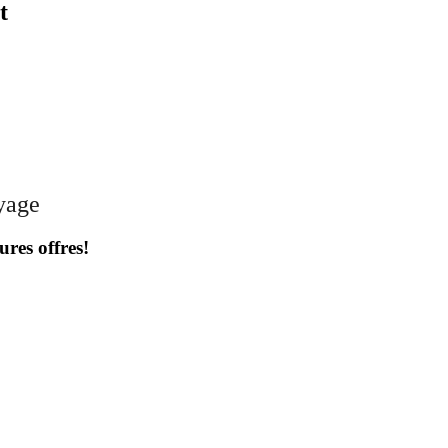
t
oyage
ures offres!