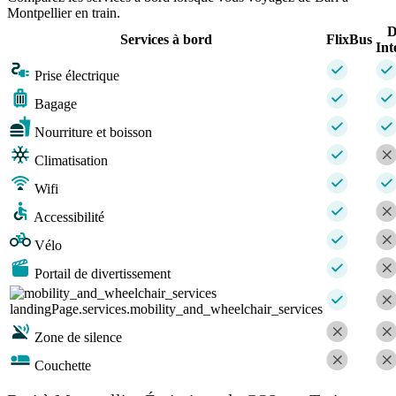
Montpellier en train.
D
Services à bord
FlixBus
Int
Prise électrique
Bagage
Nourriture et boisson
Climatisation
Wifi
Accessibilité
Vélo
Portail de divertissement
landingPage.services.mobility_and_wheelchair_services
Zone de silence
Couchette