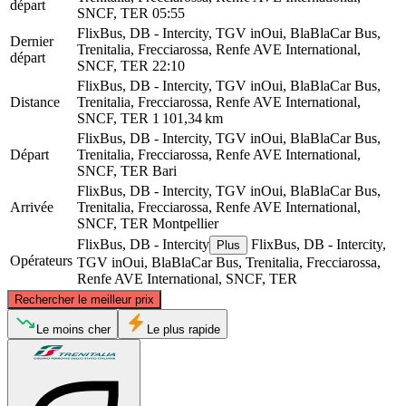
départ
SNCF, TER
05:55
FlixBus, DB - Intercity, TGV inOui, BlaBlaCar Bus,
Dernier
Trenitalia, Frecciarossa, Renfe AVE International,
départ
SNCF, TER
22:10
FlixBus, DB - Intercity, TGV inOui, BlaBlaCar Bus,
Distance
Trenitalia, Frecciarossa, Renfe AVE International,
SNCF, TER
1 101,34 km
FlixBus, DB - Intercity, TGV inOui, BlaBlaCar Bus,
Départ
Trenitalia, Frecciarossa, Renfe AVE International,
SNCF, TER
Bari
FlixBus, DB - Intercity, TGV inOui, BlaBlaCar Bus,
Arrivée
Trenitalia, Frecciarossa, Renfe AVE International,
SNCF, TER
Montpellier
FlixBus, DB - Intercity
FlixBus, DB - Intercity,
Plus
Opérateurs
TGV inOui, BlaBlaCar Bus, Trenitalia, Frecciarossa,
Renfe AVE International, SNCF, TER
©
CARTO
, ©
OpenStreetMap
contributors
Rechercher le meilleur prix
Le moins cher
Le plus rapide
Montpellier