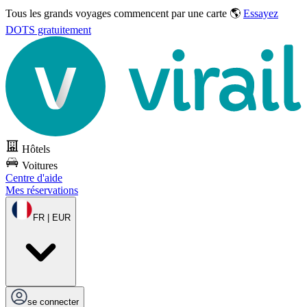
Tous les grands voyages commencent par une carte 🌎
Essayez
DOTS gratuitement
Hôtels
Voitures
Centre d'aide
Mes réservations
FR | EUR
se connecter