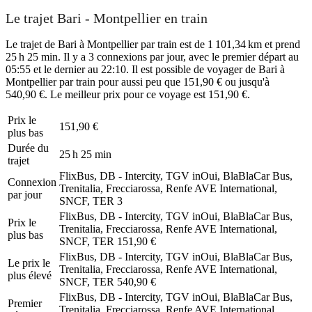
Le trajet Bari - Montpellier en train
Le trajet de Bari à Montpellier par train est de 1 101,34 km et prend
25 h 25 min. Il y a 3 connexions par jour, avec le premier départ au
05:55 et le dernier au 22:10. Il est possible de voyager de Bari à
Montpellier par train pour aussi peu que 151,90 € ou jusqu'à
540,90 €. Le meilleur prix pour ce voyage est 151,90 €.
Prix ​​le
151,90 €
plus bas
Durée du
25 h 25 min
trajet
FlixBus, DB - Intercity, TGV inOui, BlaBlaCar Bus,
Connexion
Trenitalia, Frecciarossa, Renfe AVE International,
par jour
SNCF, TER
3
FlixBus, DB - Intercity, TGV inOui, BlaBlaCar Bus,
Prix ​​le
Trenitalia, Frecciarossa, Renfe AVE International,
plus bas
SNCF, TER
151,90 €
FlixBus, DB - Intercity, TGV inOui, BlaBlaCar Bus,
Le prix le
Trenitalia, Frecciarossa, Renfe AVE International,
plus élevé
SNCF, TER
540,90 €
FlixBus, DB - Intercity, TGV inOui, BlaBlaCar Bus,
Premier
Trenitalia, Frecciarossa, Renfe AVE International,