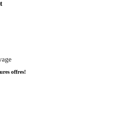
t
oyage
ures offres!