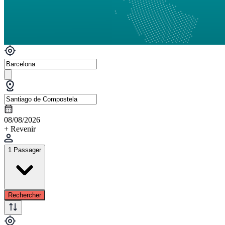
08/08/2026
+ Revenir
1 Passager
Rechercher