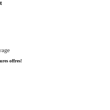
t
oyage
ures offres!