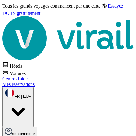
Tous les grands voyages commencent par une carte 🌎
Essayez
DOTS gratuitement
Hôtels
Voitures
Centre d'aide
Mes réservations
FR | EUR
se connecter