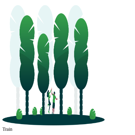
Train