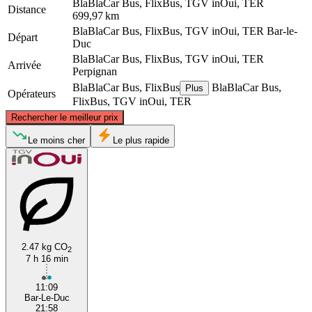
BlaBlaCar Bus, FlixBus, TGV inOui, TER
Distance
699,97 km
BlaBlaCar Bus, FlixBus, TGV inOui, TER
Bar-le-
Départ
Duc
BlaBlaCar Bus, FlixBus, TGV inOui, TER
Arrivée
Perpignan
BlaBlaCar Bus, FlixBus
BlaBlaCar Bus,
Plus
Opérateurs
FlixBus, TGV inOui, TER
©
CARTO
, ©
OpenStreetMap
contributors
Rechercher le meilleur prix
Bar-le-Duc
Le moins cher
Le plus rapide
2.47 kg CO
2
7 h 16 min
Perpignan
11:09
Bar-Le-Duc
21:58