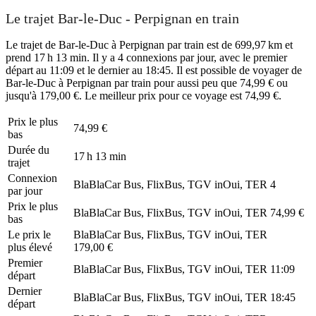
Le trajet Bar-le-Duc - Perpignan en train
Le trajet de Bar-le-Duc à Perpignan par train est de 699,97 km et
prend 17 h 13 min. Il y a 4 connexions par jour, avec le premier
départ au 11:09 et le dernier au 18:45. Il est possible de voyager de
Bar-le-Duc à Perpignan par train pour aussi peu que 74,99 € ou
jusqu'à 179,00 €. Le meilleur prix pour ce voyage est 74,99 €.
Prix ​​le plus
74,99 €
bas
Durée du
17 h 13 min
trajet
Connexion
BlaBlaCar Bus, FlixBus, TGV inOui, TER
4
par jour
Prix ​​le plus
BlaBlaCar Bus, FlixBus, TGV inOui, TER
74,99 €
bas
Le prix le
BlaBlaCar Bus, FlixBus, TGV inOui, TER
plus élevé
179,00 €
Premier
BlaBlaCar Bus, FlixBus, TGV inOui, TER
11:09
départ
Dernier
BlaBlaCar Bus, FlixBus, TGV inOui, TER
18:45
départ