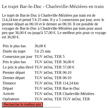
Le trajet Bar-le-Duc - Charleville-Mézières en train
Le trajet de Bar-le-Duc à Charleville-Mézières par train est de
114,24 km et prend 5 h 25 min. Il y a 5 connexions par jour, avec le
premier départ au 06:10 et le dernier au 06:10. Il est possible de
voyager de Bar-le-Duc à Charleville-Mézières par train pour aussi
peu que 36,00 € ou jusqu'à 57,00 €. Le meilleur prix pour ce voyage
est 36,00 €.
Prix ​​le plus bas
36,00 €
Durée du trajet
5 h 25 min
Connexion par jour
TGV inOui, TER
5
Prix ​​le plus bas
TGV inOui, TER
36,00 €
Le prix le plus élevé
TGV inOui, TER
57,00 €
Premier départ
TGV inOui, TER
06:10
Dernier départ
TGV inOui, TER
06:10
Distance
TGV inOui, TER
114,24 km
Départ
TGV inOui, TER
Bar-le-Duc
Arrivée
TGV inOui, TER
Charleville-Mézières
Opérateurs
TGV inOui, TER
TGV inOui, TER
©
CARTO
, ©
OpenStreetMap
contributors
Rechercher le meilleur prix