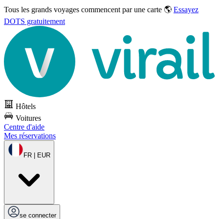
Tous les grands voyages commencent par une carte 🌎
Essayez
DOTS gratuitement
Hôtels
Voitures
Centre d'aide
Mes réservations
FR | EUR
se connecter