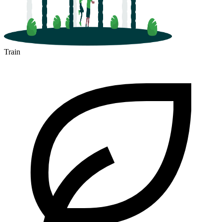
Train