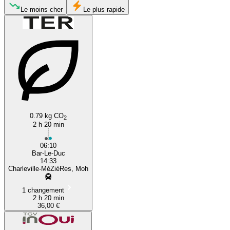
Charleville-Mézières
Le moins cher
Le plus rapide
Bar-le-Duc
0.79 kg CO
2
2 h 20 min
06:10
Bar-Le-Duc
14:33
Charleville-MéZièRes, Moh
1 changement
2 h 20 min
36,00 €