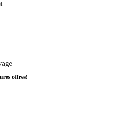
t
oyage
ures offres!