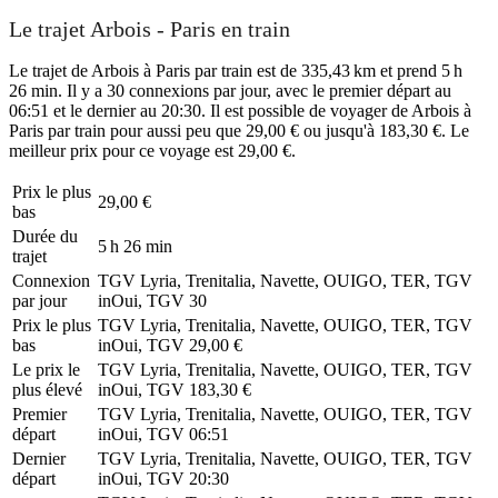
Le trajet Arbois - Paris en train
Le trajet de Arbois à Paris par train est de 335,43 km et prend 5 h
26 min. Il y a 30 connexions par jour, avec le premier départ au
06:51 et le dernier au 20:30. Il est possible de voyager de Arbois à
Paris par train pour aussi peu que 29,00 € ou jusqu'à 183,30 €. Le
meilleur prix pour ce voyage est 29,00 €.
Prix ​​le plus
29,00 €
bas
Durée du
5 h 26 min
trajet
Connexion
TGV Lyria, Trenitalia, Navette, OUIGO, TER, TGV
par jour
inOui, TGV
30
Prix ​​le plus
TGV Lyria, Trenitalia, Navette, OUIGO, TER, TGV
bas
inOui, TGV
29,00 €
Le prix le
TGV Lyria, Trenitalia, Navette, OUIGO, TER, TGV
plus élevé
inOui, TGV
183,30 €
Premier
TGV Lyria, Trenitalia, Navette, OUIGO, TER, TGV
départ
inOui, TGV
06:51
Dernier
TGV Lyria, Trenitalia, Navette, OUIGO, TER, TGV
départ
inOui, TGV
20:30