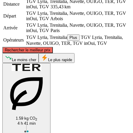
TGV Lyria, Trenitalia, Navette, OUIGO, TER, TGV
Distance
inOui, TGV
335,43 km
TGV Lyria, Trenitalia, Navette, OUIGO, TER, TGV
Départ
inOui, TGV
Arbois
TGV Lyria, Trenitalia, Navette, OUIGO, TER, TGV
Arrivée
inOui, TGV
Paris
TGV Lyria, Trenitalia
TGV Lyria, Trenitalia,
Plus
Opérateurs
Navette, OUIGO, TER, TGV inOui, TGV
©
CARTO
, ©
OpenStreetMap
contributors
Rechercher le meilleur prix
Paris
Le moins cher
Le plus rapide
Arbois
1.59 kg CO
2
4 h 41 min