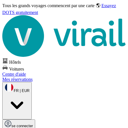
Tous les grands voyages commencent par une carte 🌎
Essayez
DOTS gratuitement
Hôtels
Voitures
Centre d'aide
Mes réservations
FR | EUR
se connecter