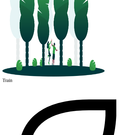
Train