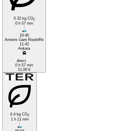
0.32 kg CO
2
0 h 57 min
10:45
Amiens Gare RoutièRe
11:42
Ankara
direct
0 h 57 min
11,00 €
0.4 kg CO
2
1 h 11 min