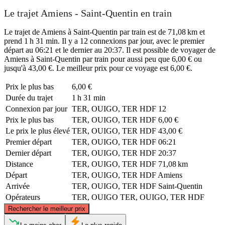
Le trajet Amiens - Saint-Quentin en train
Le trajet de Amiens à Saint-Quentin par train est de 71,08 km et
prend 1 h 31 min. Il y a 12 connexions par jour, avec le premier
départ au 06:21 et le dernier au 20:37. Il est possible de voyager de
Amiens à Saint-Quentin par train pour aussi peu que 6,00 € ou
jusqu'à 43,00 €. Le meilleur prix pour ce voyage est 6,00 €.
Prix ​​le plus bas
6,00 €
Durée du trajet
1 h 31 min
Connexion par jour
TER, OUIGO, TER HDF
12
Prix ​​le plus bas
TER, OUIGO, TER HDF
6,00 €
Le prix le plus élevé
TER, OUIGO, TER HDF
43,00 €
Premier départ
TER, OUIGO, TER HDF
06:21
Dernier départ
TER, OUIGO, TER HDF
20:37
Distance
TER, OUIGO, TER HDF
71,08 km
Départ
TER, OUIGO, TER HDF
Amiens
Arrivée
TER, OUIGO, TER HDF
Saint-Quentin
Opérateurs
TER, OUIGO
TER, OUIGO, TER HDF
©
CARTO
, ©
OpenStreetMap
contributors
Rechercher le meilleur prix