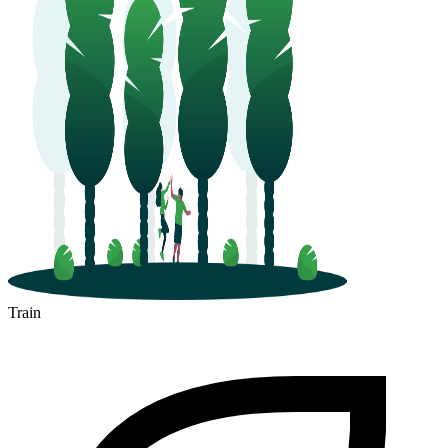
Train