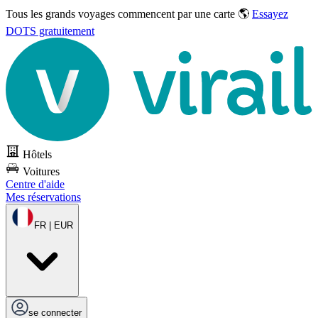
Tous les grands voyages commencent par une carte 🌎
Essayez
DOTS gratuitement
Hôtels
Voitures
Centre d'aide
Mes réservations
FR | EUR
se connecter