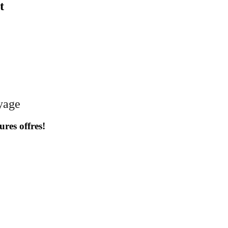
t
oyage
ures offres!