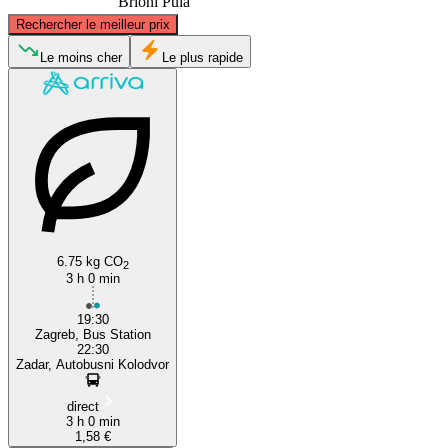
Brioni Pula
©
CARTO
, ©
OpenStreetMap
contributors
Rechercher le meilleur prix
Zagreb
Le moins cher
Le plus rapide
Zadar
6.75 kg CO
2
3 h 0 min
19:30
Zagreb, Bus Station
22:30
Zadar, Autobusni Kolodvor
direct
3 h 0 min
1,58 €