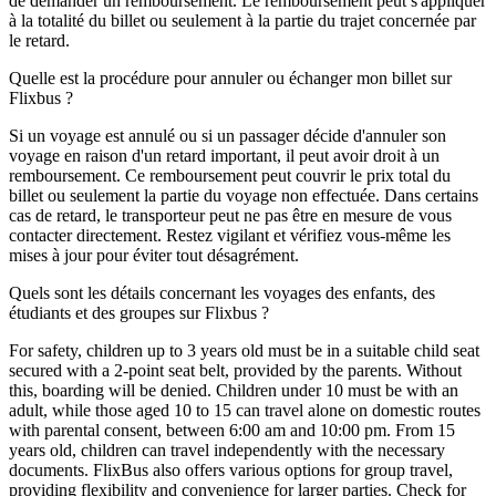
de demander un remboursement. Le remboursement peut s'appliquer
à la totalité du billet ou seulement à la partie du trajet concernée par
le retard.
Quelle est la procédure pour annuler ou échanger mon billet sur
Flixbus ?
Si un voyage est annulé ou si un passager décide d'annuler son
voyage en raison d'un retard important, il peut avoir droit à un
remboursement. Ce remboursement peut couvrir le prix total du
billet ou seulement la partie du voyage non effectuée. Dans certains
cas de retard, le transporteur peut ne pas être en mesure de vous
contacter directement. Restez vigilant et vérifiez vous-même les
mises à jour pour éviter tout désagrément.
Quels sont les détails concernant les voyages des enfants, des
étudiants et des groupes sur Flixbus ?
For safety, children up to 3 years old must be in a suitable child seat
secured with a 2-point seat belt, provided by the parents. Without
this, boarding will be denied. Children under 10 must be with an
adult, while those aged 10 to 15 can travel alone on domestic routes
with parental consent, between 6:00 am and 10:00 pm. From 15
years old, children can travel independently with the necessary
documents. FlixBus also offers various options for group travel,
providing flexibility and convenience for larger parties. Check for