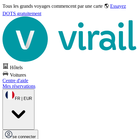
Tous les grands voyages commencent par une carte 🌎
Essayez
DOTS gratuitement
Hôtels
Voitures
Centre d'aide
Mes réservations
FR | EUR
se connecter