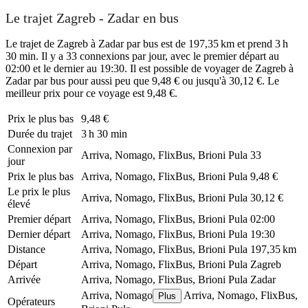
Le trajet Zagreb - Zadar en bus
Le trajet de Zagreb à Zadar par bus est de 197,35 km et prend 3 h
30 min. Il y a 33 connexions par jour, avec le premier départ au
02:00 et le dernier au 19:30. Il est possible de voyager de Zagreb à
Zadar par bus pour aussi peu que 9,48 € ou jusqu'à 30,12 €. Le
meilleur prix pour ce voyage est 9,48 €.
Prix ​​le plus bas
9,48 €
Durée du trajet
3 h 30 min
Connexion par
Arriva, Nomago, FlixBus, Brioni Pula
33
jour
Prix ​​le plus bas
Arriva, Nomago, FlixBus, Brioni Pula
9,48 €
Le prix le plus
Arriva, Nomago, FlixBus, Brioni Pula
30,12 €
élevé
Premier départ
Arriva, Nomago, FlixBus, Brioni Pula
02:00
Dernier départ
Arriva, Nomago, FlixBus, Brioni Pula
19:30
Distance
Arriva, Nomago, FlixBus, Brioni Pula
197,35 km
Départ
Arriva, Nomago, FlixBus, Brioni Pula
Zagreb
Arrivée
Arriva, Nomago, FlixBus, Brioni Pula
Zadar
Arriva, Nomago
Arriva, Nomago, FlixBus,
Plus
Opérateurs