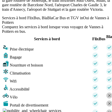
la gare routière de Sloterdijk, le train Bruxelles Midi Ouest, Milan, la
gare routière de Barcelone Nord, l'aéroport Charles de Gaulle 3, le
train d'Annecy, l'aéroport de Stuttgart et la gare routière Victoria.
Services à bord FlixBus, BlaBlaCar Bus et TGV inOui de Vannes à
Poitiers
Comparez les services à bord lorsque vous voyagez de Vannes à
Poitiers en bus.
Bl
Services à bord
FlixBus
Prise électrique
Bagage
Nourriture et boisson
Climatisation
Wifi
Accessibilité
Vélo
Portail de divertissement