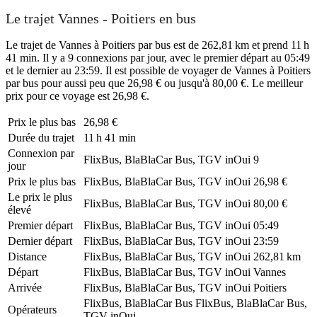
Le trajet Vannes - Poitiers en bus
Le trajet de Vannes à Poitiers par bus est de 262,81 km et prend 11 h
41 min. Il y a 9 connexions par jour, avec le premier départ au 05:49
et le dernier au 23:59. Il est possible de voyager de Vannes à Poitiers
par bus pour aussi peu que 26,98 € ou jusqu'à 80,00 €. Le meilleur
prix pour ce voyage est 26,98 €.
Prix ​​le plus bas
26,98 €
Durée du trajet
11 h 41 min
Connexion par
FlixBus, BlaBlaCar Bus, TGV inOui
9
jour
Prix ​​le plus bas
FlixBus, BlaBlaCar Bus, TGV inOui
26,98 €
Le prix le plus
FlixBus, BlaBlaCar Bus, TGV inOui
80,00 €
élevé
Premier départ
FlixBus, BlaBlaCar Bus, TGV inOui
05:49
Dernier départ
FlixBus, BlaBlaCar Bus, TGV inOui
23:59
Distance
FlixBus, BlaBlaCar Bus, TGV inOui
262,81 km
Départ
FlixBus, BlaBlaCar Bus, TGV inOui
Vannes
Arrivée
FlixBus, BlaBlaCar Bus, TGV inOui
Poitiers
FlixBus, BlaBlaCar Bus
FlixBus, BlaBlaCar Bus,
Opérateurs
TGV inOui