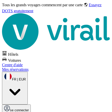
Tous les grands voyages commencent par une carte 🌎
Essayez
DOTS gratuitement
Hôtels
Voitures
Centre d'aide
Mes réservations
FR | EUR
se connecter