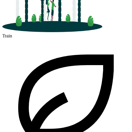
Train