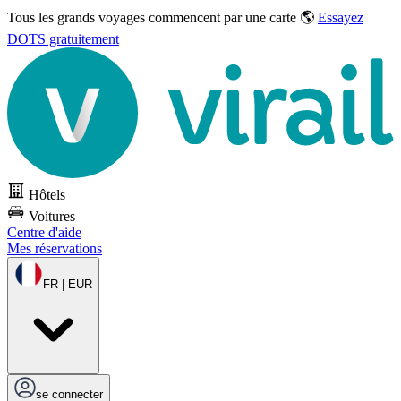
Tous les grands voyages commencent par une carte 🌎
Essayez
DOTS gratuitement
Hôtels
Voitures
Centre d'aide
Mes réservations
FR | EUR
se connecter