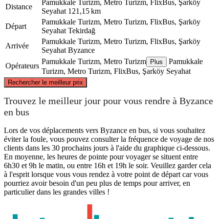
Pamukkale Turizm, Metro Turizm, FlixBus, Şarköy
Distance
Seyahat
121,15 km
Pamukkale Turizm, Metro Turizm, FlixBus, Şarköy
Départ
Seyahat
Tekirdağ
Pamukkale Turizm, Metro Turizm, FlixBus, Şarköy
Arrivée
Seyahat
Byzance
Pamukkale Turizm, Metro Turizm
Pamukkale
Plus
Opérateurs
Turizm, Metro Turizm, FlixBus, Şarköy Seyahat
©
CARTO
, ©
OpenStreetMap
contributors
Rechercher le meilleur prix
Trouvez le meilleur jour pour vous rendre à Byzance
en bus
Lors de vos déplacements vers Byzance en bus, si vous souhaitez
éviter la foule, vous pouvez consulter la fréquence de voyage de nos
Istanbul
Tekirdağ
clients dans les 30 prochains jours à l'aide du graphique ci-dessous.
En moyenne, les heures de pointe pour voyager se situent entre
6h30 et 9h le matin, ou entre 16h et 19h le soir. Veuillez garder cela
à l'esprit lorsque vous vous rendez à votre point de départ car vous
pourriez avoir besoin d'un peu plus de temps pour arriver, en
particulier dans les grandes villes !