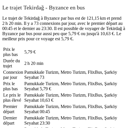
Le trajet Tekirdağ - Byzance en bus
Le trajet de Tekirdağ à Byzance par bus est de 121,15 km et prend
2 h 20 min. Il y a 73 connexions par jour, avec le premier départ au
00:45 et le dernier au 23:30. Il est possible de voyager de Tekirdağ à
Byzance par bus pour aussi peu que 5,79 € ou jusqu'à 10,63 €. Le
meilleur prix pour ce voyage est 5,79 €.
Prix ​​le
5,79 €
plus bas
Durée du
2 h 20 min
trajet
Connexion
Pamukkale Turizm, Metro Turizm, FlixBus, Şarköy
par jour
Seyahat
73
Prix ​​le
Pamukkale Turizm, Metro Turizm, FlixBus, Şarköy
plus bas
Seyahat
5,79 €
Le prix le
Pamukkale Turizm, Metro Turizm, FlixBus, Şarköy
plus élevé
Seyahat
10,63 €
Premier
Pamukkale Turizm, Metro Turizm, FlixBus, Şarköy
départ
Seyahat
00:45
Dernier
Pamukkale Turizm, Metro Turizm, FlixBus, Şarköy
départ
Seyahat
23:30