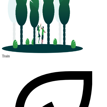
Train