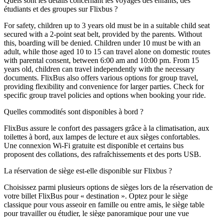
Quels sont les détails concernant les voyages des enfants, des
étudiants et des groupes sur Flixbus ?
For safety, children up to 3 years old must be in a suitable child seat
secured with a 2-point seat belt, provided by the parents. Without
this, boarding will be denied. Children under 10 must be with an
adult, while those aged 10 to 15 can travel alone on domestic routes
with parental consent, between 6:00 am and 10:00 pm. From 15
years old, children can travel independently with the necessary
documents. FlixBus also offers various options for group travel,
providing flexibility and convenience for larger parties. Check for
specific group travel policies and options when booking your ride.
Quelles commodités sont disponibles à bord ?
FlixBus assure le confort des passagers grâce à la climatisation, aux
toilettes à bord, aux lampes de lecture et aux sièges confortables.
Une connexion Wi-Fi gratuite est disponible et certains bus
proposent des collations, des rafraîchissements et des ports USB.
La réservation de siège est-elle disponible sur Flixbus ?
Choisissez parmi plusieurs options de sièges lors de la réservation de
votre billet FlixBus pour « destination ». Optez pour le siège
classique pour vous asseoir en famille ou entre amis, le siège table
pour travailler ou étudier, le siège panoramique pour une vue