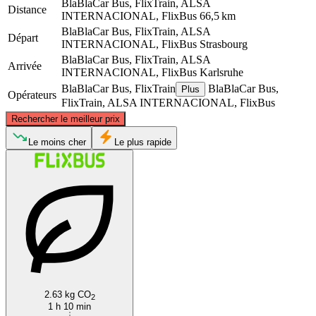
BlaBlaCar Bus, FlixTrain, ALSA
Distance
INTERNACIONAL, FlixBus
66,5 km
BlaBlaCar Bus, FlixTrain, ALSA
Départ
INTERNACIONAL, FlixBus
Strasbourg
BlaBlaCar Bus, FlixTrain, ALSA
Arrivée
INTERNACIONAL, FlixBus
Karlsruhe
BlaBlaCar Bus, FlixTrain
BlaBlaCar Bus,
Plus
Opérateurs
FlixTrain, ALSA INTERNACIONAL, FlixBus
©
CARTO
, ©
OpenStreetMap
contributors
Rechercher le meilleur prix
Karlsruhe
Le moins cher
Le plus rapide
Strasbourg
2.63 kg CO
2
1 h 10 min