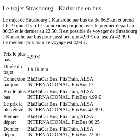
Le trajet Strasbourg - Karlsruhe en bus
Le trajet de Strasbourg à Karlsruhe par bus est de 66,5 km et prend
1 h 19 min. Il y a 17 connexions par jour, avec le premier départ au
00:25 et le dernier au 22:50. Il est possible de voyager de Strasbourg
à Karlsruhe par bus pour aussi peu que 4,99 € ou jusqu'à 42,99 €.
Le meilleur prix pour ce voyage est 4,99 €.
Prix ​​le plus
4,99 €
bas
Durée du
1 h 19 min
trajet
Connexion
BlaBlaCar Bus, FlixTrain, ALSA
par jour
INTERNACIONAL, FlixBus
17
Prix ​​le plus
BlaBlaCar Bus, FlixTrain, ALSA
bas
INTERNACIONAL, FlixBus
4,99 €
Le prix le
BlaBlaCar Bus, FlixTrain, ALSA
plus élevé
INTERNACIONAL, FlixBus
42,99 €
Premier
BlaBlaCar Bus, FlixTrain, ALSA
départ
INTERNACIONAL, FlixBus
00:25
Dernier
BlaBlaCar Bus, FlixTrain, ALSA
départ
INTERNACIONAL, FlixBus
22:50