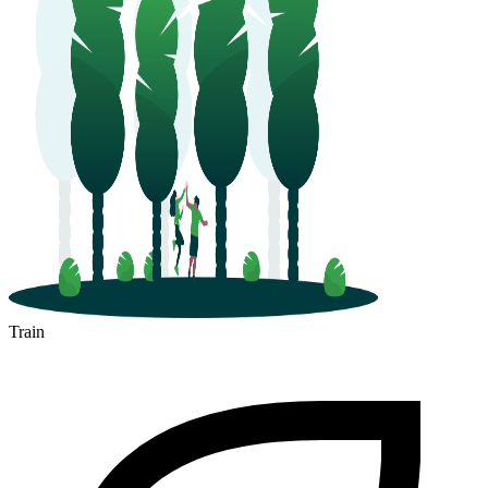
Train