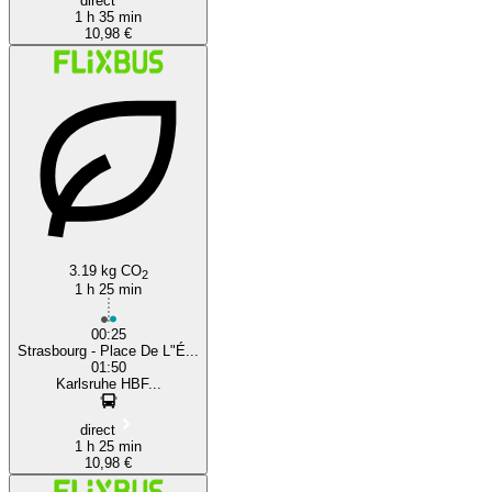
direct
1 h 35 min
10,98 €
3.19 kg CO
2
1 h 25 min
00:25
Strasbourg - Place De L"É...
01:50
Karlsruhe HBF...
direct
1 h 25 min
10,98 €