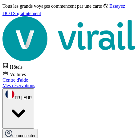
Tous les grands voyages commencent par une carte 🌎
Essayez
DOTS gratuitement
Hôtels
Voitures
Centre d'aide
Mes réservations
FR | EUR
se connecter