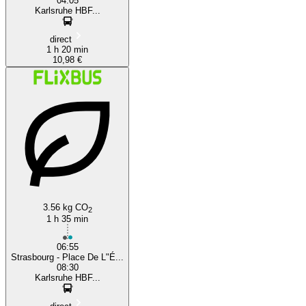
04:05
Karlsruhe HBF...
direct
1 h 20 min
10,98 €
3.56 kg CO
2
1 h 35 min
06:55
Strasbourg - Place De L"É...
08:30
Karlsruhe HBF...