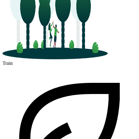
Train