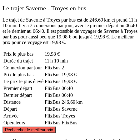
Le trajet Saverne - Troyes en bus
Le trajet de Saverne à Troyes par bus est de 246,69 km et prend 11 h
10 min. Il y a 2 connexions par jour, avec le premier départ au 06:40
et le dernier au 06:40. Il est possible de voyager de Saverne à Troyes
par bus pour aussi peu que 19,98 € ou jusqu'à 19,98 €. Le meilleur
prix pour ce voyage est 19,98 €.
Prix ​​le plus bas
19,98 €
Durée du trajet
11 h 10 min
Connexion par jour
FlixBus
2
Prix ​​le plus bas
FlixBus
19,98 €
Le prix le plus élevé
FlixBus
19,98 €
Premier départ
FlixBus
06:40
Dernier départ
FlixBus
06:40
Distance
FlixBus
246,69 km
Départ
FlixBus
Saverne
Arrivée
FlixBus
Troyes
Opérateurs
FlixBus
FlixBus
©
CARTO
, ©
OpenStreetMap
contributors
Rechercher le meilleur prix