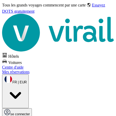
Tous les grands voyages commencent par une carte 🌎
Essayez
DOTS gratuitement
Hôtels
Voitures
Centre d'aide
Mes réservations
FR | EUR
se connecter