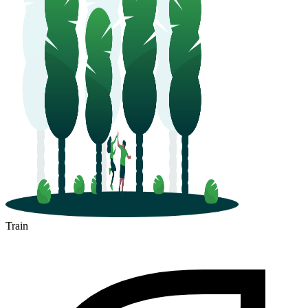
Train