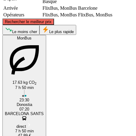
Basque
Arrivée
FlixBus, MonBus
Barcelone
Opérateurs
FlixBus, MonBus
FlixBus, MonBus
©
CARTO
, ©
OpenStreetMap
contributors
Rechercher le meilleur prix
San Sebastián / Donostia
Le moins cher
Le plus rapide
MonBus
17.63 kg CO
2
7 h 50 min
Barcelona
23:30
Donostia
07:20
BARCELONA SANTS
direct
7 h 50 min
47,89 €