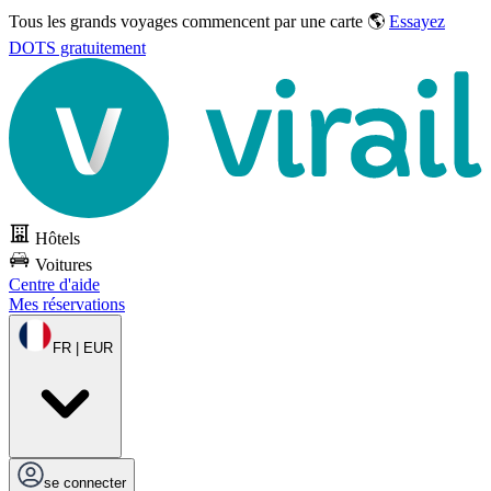
Tous les grands voyages commencent par une carte 🌎
Essayez
DOTS gratuitement
Hôtels
Voitures
Centre d'aide
Mes réservations
FR | EUR
se connecter