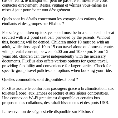
cas de retard, le transporteur peut ne pas être en mesure de vous
contacter directement. Restez vigilant et vérifiez vous-même les
mises à jour pour éviter tout désagrément.
Quels sont les détails concernant les voyages des enfants, des
étudiants et des groupes sur Flixbus ?
For safety, children up to 3 years old must be in a suitable child seat
secured with a 2-point seat belt, provided by the parents. Without
this, boarding will be denied. Children under 10 must be with an
adult, while those aged 10 to 15 can travel alone on domestic routes
with parental consent, between 6:00 am and 10:00 pm. From 15
years old, children can travel independently with the necessary
documents. FlixBus also offers various options for group travel,
providing flexibility and convenience for larger parties. Check for
specific group travel policies and options when booking your ride.
Quelles commodités sont disponibles à bord ?
FlixBus assure le confort des passagers grâce à la climatisation, aux
toilettes à bord, aux lampes de lecture et aux sièges confortables.
Une connexion Wi-Fi gratuite est disponible et certains bus
proposent des collations, des rafraîchissements et des ports USB.
La réservation de siège est-elle disponible sur Flixbus ?