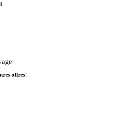
t
oyage
ures offres!