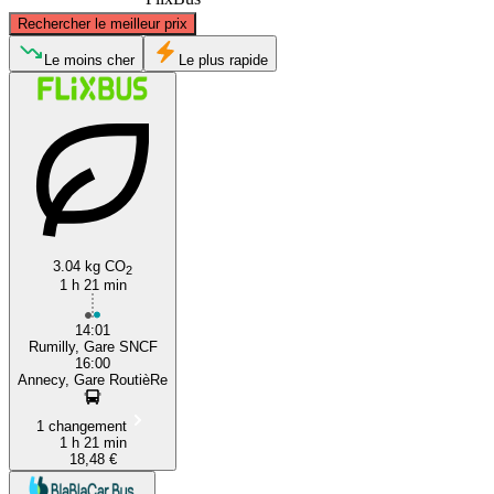
©
CARTO
, ©
OpenStreetMap
contributors
Rechercher le meilleur prix
Le moins cher
Le plus rapide
Annecy
Rumilly
3.04 kg CO
2
1 h 21 min
14:01
Rumilly, Gare SNCF
16:00
Annecy, Gare RoutièRe
1 changement
1 h 21 min
18,48 €