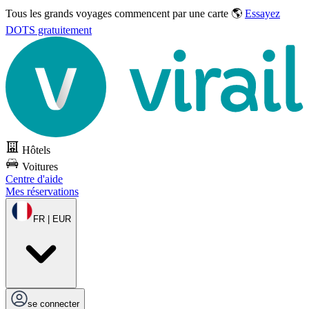
Tous les grands voyages commencent par une carte 🌎
Essayez
DOTS gratuitement
Hôtels
Voitures
Centre d'aide
Mes réservations
FR | EUR
se connecter