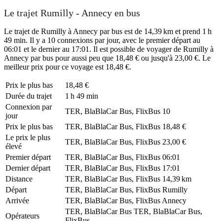
Le trajet Rumilly - Annecy en bus
Le trajet de Rumilly à Annecy par bus est de 14,39 km et prend 1 h
49 min. Il y a 10 connexions par jour, avec le premier départ au
06:01 et le dernier au 17:01. Il est possible de voyager de Rumilly à
Annecy par bus pour aussi peu que 18,48 € ou jusqu'à 23,00 €. Le
meilleur prix pour ce voyage est 18,48 €.
Prix ​​le plus bas
18,48 €
Durée du trajet
1 h 49 min
Connexion par
TER, BlaBlaCar Bus, FlixBus
10
jour
Prix ​​le plus bas
TER, BlaBlaCar Bus, FlixBus
18,48 €
Le prix le plus
TER, BlaBlaCar Bus, FlixBus
23,00 €
élevé
Premier départ
TER, BlaBlaCar Bus, FlixBus
06:01
Dernier départ
TER, BlaBlaCar Bus, FlixBus
17:01
Distance
TER, BlaBlaCar Bus, FlixBus
14,39 km
Départ
TER, BlaBlaCar Bus, FlixBus
Rumilly
Arrivée
TER, BlaBlaCar Bus, FlixBus
Annecy
TER, BlaBlaCar Bus
TER, BlaBlaCar Bus,
Opérateurs
FlixBus