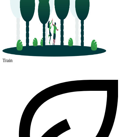
Train