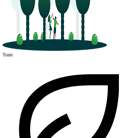
Train