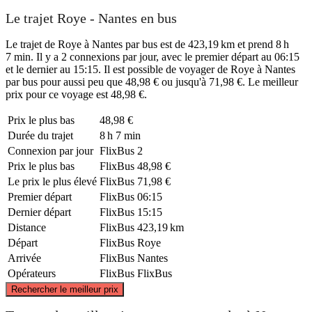
Le trajet Roye - Nantes en bus
Le trajet de Roye à Nantes par bus est de 423,19 km et prend 8 h
7 min. Il y a 2 connexions par jour, avec le premier départ au 06:15
et le dernier au 15:15. Il est possible de voyager de Roye à Nantes
par bus pour aussi peu que 48,98 € ou jusqu'à 71,98 €. Le meilleur
prix pour ce voyage est 48,98 €.
Prix ​​le plus bas
48,98 €
Durée du trajet
8 h 7 min
Connexion par jour
FlixBus
2
Prix ​​le plus bas
FlixBus
48,98 €
Le prix le plus élevé
FlixBus
71,98 €
Premier départ
FlixBus
06:15
Dernier départ
FlixBus
15:15
Distance
FlixBus
423,19 km
Départ
FlixBus
Roye
Arrivée
FlixBus
Nantes
Opérateurs
FlixBus
FlixBus
©
CARTO
, ©
OpenStreetMap
contributors
Rechercher le meilleur prix
Roye