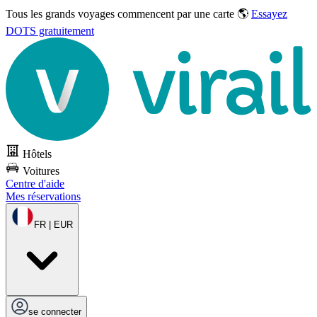
Tous les grands voyages commencent par une carte 🌎
Essayez
DOTS gratuitement
Hôtels
Voitures
Centre d'aide
Mes réservations
FR | EUR
se connecter