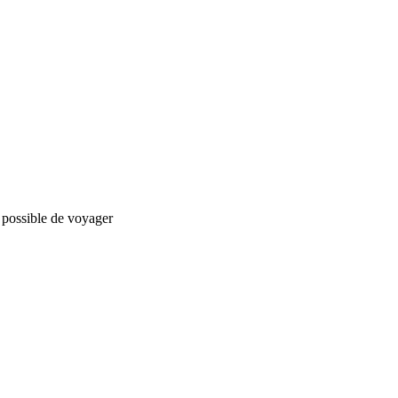
t possible de voyager
nStreetMap
contributors