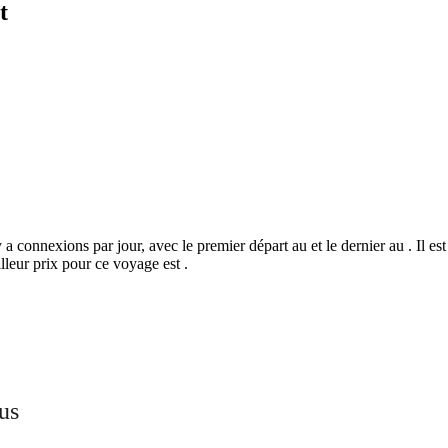
t
 a connexions par jour, avec le premier départ au et le dernier au . Il es
leur prix pour ce voyage est .
©
CARTO
, ©
Ope
us