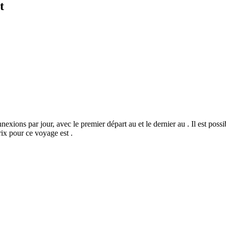
t
nexions par jour, avec le premier départ au et le dernier au . Il est poss
ix pour ce voyage est .
©
CARTO
, ©
Ope