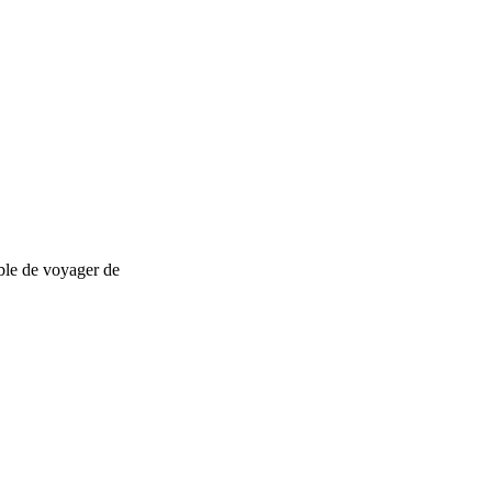
ible de voyager de
nStreetMap
contributors