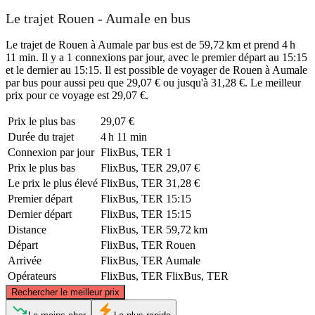
Le trajet Rouen - Aumale en bus
Le trajet de Rouen à Aumale par bus est de 59,72 km et prend 4 h
11 min. Il y a 1 connexions par jour, avec le premier départ au 15:15
et le dernier au 15:15. Il est possible de voyager de Rouen à Aumale
par bus pour aussi peu que 29,07 € ou jusqu'à 31,28 €. Le meilleur
prix pour ce voyage est 29,07 €.
Prix ​​le plus bas
29,07 €
Durée du trajet
4 h 11 min
Connexion par jour
FlixBus, TER
1
Prix ​​le plus bas
FlixBus, TER
29,07 €
Le prix le plus élevé
FlixBus, TER
31,28 €
Premier départ
FlixBus, TER
15:15
Dernier départ
FlixBus, TER
15:15
Distance
FlixBus, TER
59,72 km
Départ
FlixBus, TER
Rouen
Arrivée
FlixBus, TER
Aumale
Opérateurs
FlixBus, TER
FlixBus, TER
©
CARTO
, ©
OpenStreetMap
contributors
Rechercher le meilleur prix
Aumale