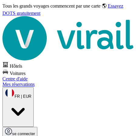
Tous les grands voyages commencent par une carte 🌎
Essayez
DOTS gratuitement
Hôtels
Voitures
Centre d'aide
Mes réservations
FR | EUR
se connecter