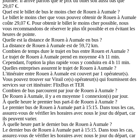
journée. Il arrive parfois que le prix du billet soit aussi bas que
29,07 €.
Quel est le billet de bus le moins cher de Rouen à Aumale ?
Le billet le moins cher que vous pouvez obtenir de Rouen à Aumale
coûte 29,07 €. Pour obtenir le billet le moins cher possible, nous
vous recommandons de réserver le plus tôt possible et en évitant les
heures de pointe.
Quelle est la distance de Rouen à Aumale en bus ?
La distance de Rouen à Aumale est de 59,72 km.
Combien de temps dure le trajet en bus entre Rouen et Aumale ?
Le trajet de Rouen à Aumale prend en moyenne 4 h 11 min.
Cependant, l'option la plus rapide vous y conduira en 4 h 11 min.
Quelles entreprises assurent le trajet de Rouen à Aumale ?
L'itinéraire entre Rouen à Aumale est couvert par 1 opérateur(s).
Vous pouvez trouver sur Virail ce(s) opérateur(s) qui fournissent des
services sur cet itinéraire: FlixBus et TER
Combien de bus parcourent par jour de Rouen à Aumale ?
De Rouen à Aumale, il y a en moyenne 1 connexion(s) par jour.
À quelle heure le premier bus part-il de Rouen à Aumale ?
Le premier bus de Rouen à Aumale part à 15:15. Dans tous les cas,
assurez-vous de vérifier les horaires avec nous le jour du départ, car
ils peuvent varier.
À quelle heure part le dernier bus de Rouen à Aumale ?
Le dernier bus de Rouen à Aumale part à 15:15. Dans tous les cas,
assurez-vous de vérifier les horaires avec nous le jour du départ, car