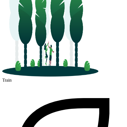
Train