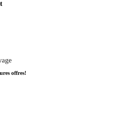
t
oyage
ures offres!