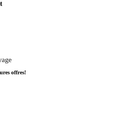
t
oyage
ures offres!