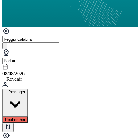
08/08/2026
+ Revenir
1 Passager
Rechercher