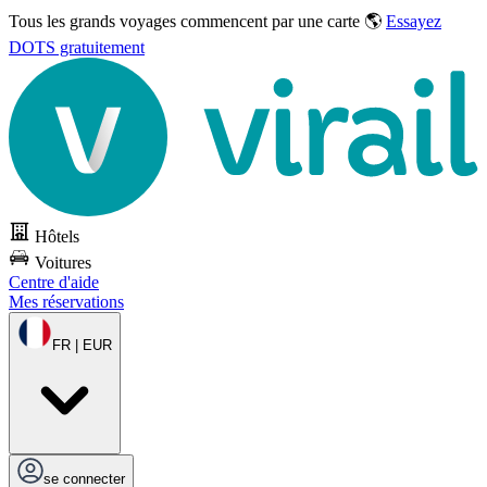
Tous les grands voyages commencent par une carte 🌎
Essayez
DOTS gratuitement
Hôtels
Voitures
Centre d'aide
Mes réservations
FR | EUR
se connecter