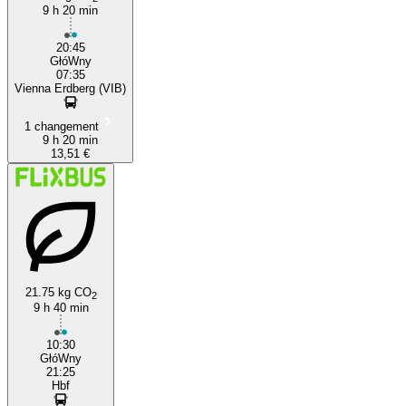
9 h 20 min
20:45
GłóWny
07:35
Vienna Erdberg (VIB)
1 changement
9 h 20 min
13,51 €
21.75 kg CO
2
9 h 40 min
10:30
GłóWny
21:25
Hbf