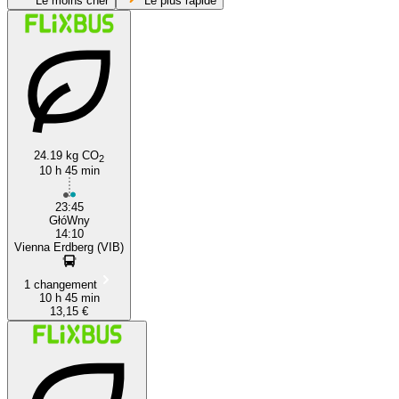
Le moins cher
Le plus rapide
24.19 kg CO
2
10 h 45 min
Vienna
23:45
GłóWny
14:10
Vienna Erdberg (VIB)
1 changement
10 h 45 min
13,15 €