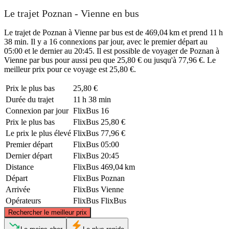
Le trajet Poznan - Vienne en bus
Le trajet de Poznan à Vienne par bus est de 469,04 km et prend 11 h
38 min. Il y a 16 connexions par jour, avec le premier départ au
05:00 et le dernier au 20:45. Il est possible de voyager de Poznan à
Vienne par bus pour aussi peu que 25,80 € ou jusqu'à 77,96 €. Le
meilleur prix pour ce voyage est 25,80 €.
Prix ​​le plus bas
25,80 €
Durée du trajet
11 h 38 min
Connexion par jour
FlixBus
16
Prix ​​le plus bas
FlixBus
25,80 €
Le prix le plus élevé
FlixBus
77,96 €
Premier départ
FlixBus
05:00
Dernier départ
FlixBus
20:45
Distance
FlixBus
469,04 km
Départ
FlixBus
Poznan
Arrivée
FlixBus
Vienne
Opérateurs
FlixBus
FlixBus
©
CARTO
, ©
OpenStreetMap
contributors
Rechercher le meilleur prix
Poznan