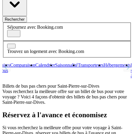
Rechercher
Séjournez avec Booking.com
Trouvez un logement avec Booking.com
raires
Comparaison
Calendrier
Saisonnalité
Transporteurs
Hébergements
D
s bus
s
à
Billets de bus pas chers pour Saint-Pierre-sur-Dives
Vous recherchez la meilleure offre sur un billet de bus pour votre
voyage ? Voici 4 façons d'obtenir des billets de bus pas chers pour
Saint-Pierre-sur-Dives.
Réservez à l'avance et économisez
Si vous recherchez la meilleure offre pour votre voyage à Saint-
Pierre-sur-Dives, réserver vos billets de bus à l'avance est un