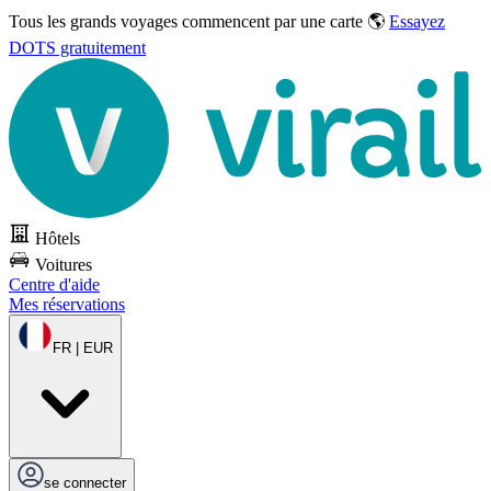
Tous les grands voyages commencent par une carte 🌎
Essayez
DOTS gratuitement
Hôtels
Voitures
Centre d'aide
Mes réservations
FR | EUR
se connecter