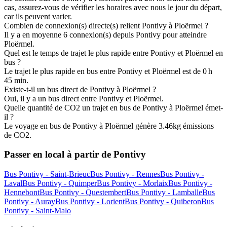
cas, assurez-vous de vérifier les horaires avec nous le jour du départ,
car ils peuvent varier.
Combien de connexion(s) directe(s) relient Pontivy à Ploërmel ?
Il y a en moyenne 6 connexion(s) depuis Pontivy pour atteindre
Ploërmel.
Quel est le temps de trajet le plus rapide entre Pontivy et Ploërmel en
bus ?
Le trajet le plus rapide en bus entre Pontivy et Ploërmel est de 0 h
45 min.
Existe-t-il un bus direct de Pontivy à Ploërmel ?
Oui, il y a un bus direct entre Pontivy et Ploërmel.
Quelle quantité de CO2 un trajet en bus de Pontivy à Ploërmel émet-
il ?
Le voyage en bus de Pontivy à Ploërmel génère 3.46kg émissions
de CO2.
Passer en local à partir de Pontivy
Bus Pontivy - Saint-Brieuc
Bus Pontivy - Rennes
Bus Pontivy -
Laval
Bus Pontivy - Quimper
Bus Pontivy - Morlaix
Bus Pontivy -
Hennebont
Bus Pontivy - Questembert
Bus Pontivy - Lamballe
Bus
Pontivy - Auray
Bus Pontivy - Lorient
Bus Pontivy - Quiberon
Bus
Pontivy - Saint-Malo