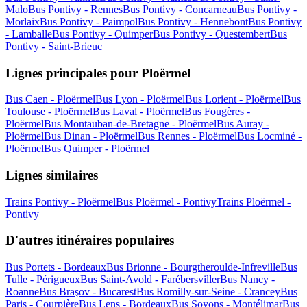
Malo
Bus Pontivy - Rennes
Bus Pontivy - Concarneau
Bus Pontivy -
Morlaix
Bus Pontivy - Paimpol
Bus Pontivy - Hennebont
Bus Pontivy
- Lamballe
Bus Pontivy - Quimper
Bus Pontivy - Questembert
Bus
Pontivy - Saint-Brieuc
Lignes principales pour Ploërmel
Bus Caen - Ploërmel
Bus Lyon - Ploërmel
Bus Lorient - Ploërmel
Bus
Toulouse - Ploërmel
Bus Laval - Ploërmel
Bus Fougères -
Ploërmel
Bus Montauban-de-Bretagne - Ploërmel
Bus Auray -
Ploërmel
Bus Dinan - Ploërmel
Bus Rennes - Ploërmel
Bus Locminé -
Ploërmel
Bus Quimper - Ploërmel
Lignes similaires
Trains Pontivy - Ploërmel
Bus Ploërmel - Pontivy
Trains Ploërmel -
Pontivy
D'autres itinéraires populaires
Bus Portets - Bordeaux
Bus Brionne - Bourgtheroulde-Infreville
Bus
Tulle - Périgueux
Bus Saint-Avold - Farébersviller
Bus Nancy -
Roanne
Bus Braşov - Bucarest
Bus Romilly-sur-Seine - Crancey
Bus
Paris - Courpière
Bus Lens - Bordeaux
Bus Soyons - Montélimar
Bus