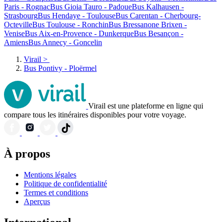
Paris - Rognac
Bus Gioia Tauro - Padoue
Bus Kalhausen -
Strasbourg
Bus Hendaye - Toulouse
Bus Carentan - Cherbourg-
Octeville
Bus Toulouse - Ronchin
Bus Bressanone Brixen -
Venise
Bus Aix-en-Provence - Dunkerque
Bus Besançon -
Amiens
Bus Annecy - Goncelin
Virail
>
Bus Pontivy - Ploërmel
Virail est une plateforme en ligne qui
compare tous les itinéraires disponibles pour votre voyage.
À propos
Mentions légales
Politique de confidentialité
Termes et conditions
Aperçus