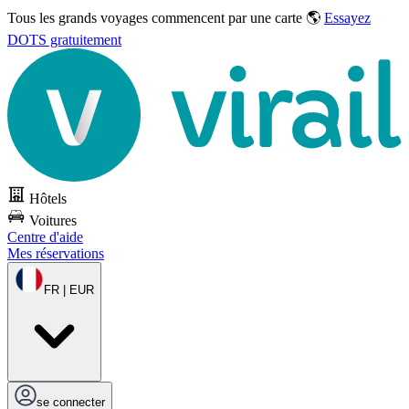
Tous les grands voyages commencent par une carte 🌎
Essayez
DOTS gratuitement
Hôtels
Voitures
Centre d'aide
Mes réservations
FR | EUR
se connecter