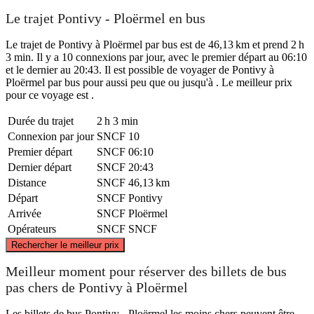
Le trajet Pontivy - Ploërmel en bus
Le trajet de Pontivy à Ploërmel par bus est de 46,13 km et prend 2 h
3 min. Il y a 10 connexions par jour, avec le premier départ au 06:10
et le dernier au 20:43. Il est possible de voyager de Pontivy à
Ploërmel par bus pour aussi peu que ou jusqu'à . Le meilleur prix
pour ce voyage est .
Durée du trajet
2 h 3 min
Connexion par jour
SNCF
10
Premier départ
SNCF
06:10
Dernier départ
SNCF
20:43
Distance
SNCF
46,13 km
Départ
SNCF
Pontivy
Arrivée
SNCF
Ploërmel
Opérateurs
SNCF
SNCF
©
CARTO
, ©
OpenStreetMap
contributors
Rechercher le meilleur prix
Meilleur moment pour réserver des billets de bus
pas chers de Pontivy à Ploërmel
Pontivy
Les billets de bus Pontivy - Ploërmel les moins chers peuvent être