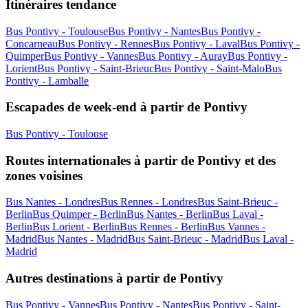
Itinéraires tendance
Bus Pontivy - Toulouse
Bus Pontivy - Nantes
Bus Pontivy -
Concarneau
Bus Pontivy - Rennes
Bus Pontivy - Laval
Bus Pontivy -
Quimper
Bus Pontivy - Vannes
Bus Pontivy - Auray
Bus Pontivy -
Lorient
Bus Pontivy - Saint-Brieuc
Bus Pontivy - Saint-Malo
Bus
Pontivy - Lamballe
Escapades de week-end à partir de Pontivy
Bus Pontivy - Toulouse
Routes internationales à partir de Pontivy et des
zones voisines
Bus Nantes - Londres
Bus Rennes - Londres
Bus Saint-Brieuc -
Berlin
Bus Quimper - Berlin
Bus Nantes - Berlin
Bus Laval -
Berlin
Bus Lorient - Berlin
Bus Rennes - Berlin
Bus Vannes -
Madrid
Bus Nantes - Madrid
Bus Saint-Brieuc - Madrid
Bus Laval -
Madrid
Autres destinations à partir de Pontivy
Bus Pontivy - Vannes
Bus Pontivy - Nantes
Bus Pontivy - Saint-