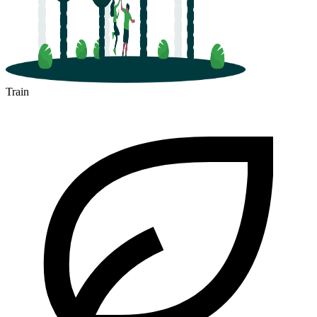
Train