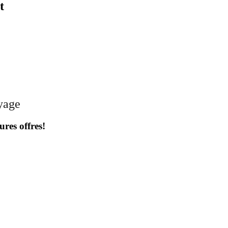
t
oyage
ures offres!