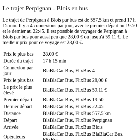
Le trajet Perpignan - Blois en bus
Le trajet de Perpignan à Blois par bus est de 557,5 km et prend 17 h
15 min. Il y a 4 connexions par jour, avec le premier départ au 19:50
et le dernier au 22:45. Il est possible de voyager de Perpignan à
Blois par bus pour aussi peu que 28,00 € ou jusqu'à 59,11 €. Le
meilleur prix pour ce voyage est 28,00 €.
Prix ​​le plus bas
28,00 €
Durée du trajet
17 h 15 min
Connexion par
BlaBlaCar Bus, FlixBus
4
jour
Prix ​​le plus bas
BlaBlaCar Bus, FlixBus
28,00 €
Le prix le plus
BlaBlaCar Bus, FlixBus
59,11 €
élevé
Premier départ
BlaBlaCar Bus, FlixBus
19:50
Dernier départ
BlaBlaCar Bus, FlixBus
22:45
Distance
BlaBlaCar Bus, FlixBus
557,5 km
Départ
BlaBlaCar Bus, FlixBus
Perpignan
Arrivée
BlaBlaCar Bus, FlixBus
Blois
BlaBlaCar Bus, FlixBus
BlaBlaCar Bus,
Opérateurs
FlixBus