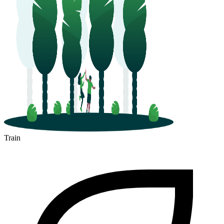
Train