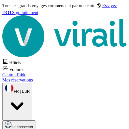
Tous les grands voyages commencent par une carte 🌎
Essayez
DOTS gratuitement
Hôtels
Voitures
Centre d'aide
Mes réservations
FR | EUR
se connecter