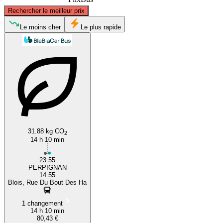
©
CARTO
, ©
OpenStreetMap
contributors
Rechercher le meilleur prix
Blois
Le moins cher
Le plus rapide
Perpignan
31.88 kg CO
2
14 h 10 min
23:55
PERPIGNAN
14:55
Blois, Rue Du Bout Des Ha
1 changement
14 h 10 min
80,43 €