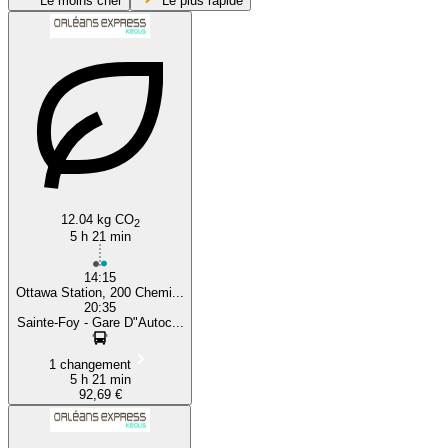
Le moins cher
Le plus rapide
Quebec
Ottawa
12.04 kg CO
2
5 h 21 min
14:15
Ottawa Station, 200 Chemi...
20:35
Sainte-Foy - Gare D"Autoc...
1 changement
5 h 21 min
92,69 €