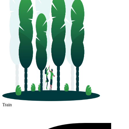
Train