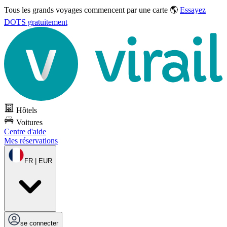
Tous les grands voyages commencent par une carte 🌎
Essayez
DOTS gratuitement
Hôtels
Voitures
Centre d'aide
Mes réservations
FR | EUR
se connecter