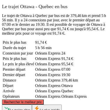
Le trajet Ottawa - Quebec en bus
Le trajet de Ottawa à Quebec par bus est de 379,46 km et prend 5 h
56 min. Il y a 24 connexions par jour, avec le premier départ au
07:00 et le dernier au 19:30. Il est possible de voyager de Ottawa à
Quebec par bus pour aussi peu que 91,74 € ou jusqu'à 95,54 €. Le
meilleur prix pour ce voyage est 91,74 €.
Prix ​​le plus bas
91,74 €
Durée du trajet
5 h 56 min
Connexion par jour
Orleans Express
24
Prix ​​le plus bas
Orleans Express
91,74 €
Le prix le plus élevé
Orleans Express
95,54 €
Premier départ
Orleans Express
07:00
Dernier départ
Orleans Express
19:30
Distance
Orleans Express
379,46 km
Départ
Orleans Express
Ottawa
Arrivée
Orleans Express
Quebec
Opérateurs
Orleans Express
Orleans Express
©
CARTO
, ©
OpenStreetMap
contributors
Rechercher le meilleur prix