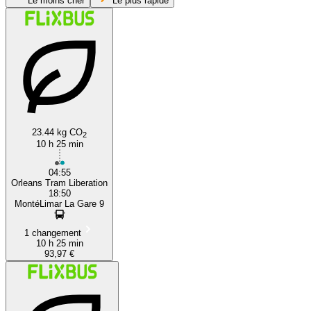
Le moins cher
Le plus rapide
23.44 kg CO
2
Montélimar
10 h 25 min
04:55
Orleans Tram Liberation
18:50
MontéLimar La Gare 9
1 changement
10 h 25 min
93,97 €