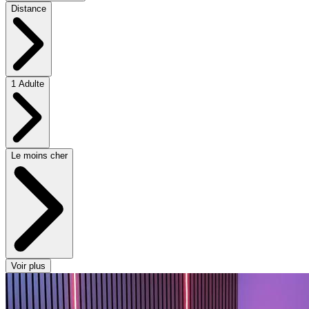
Distance
1 Adulte
Le moins cher
Voir plus