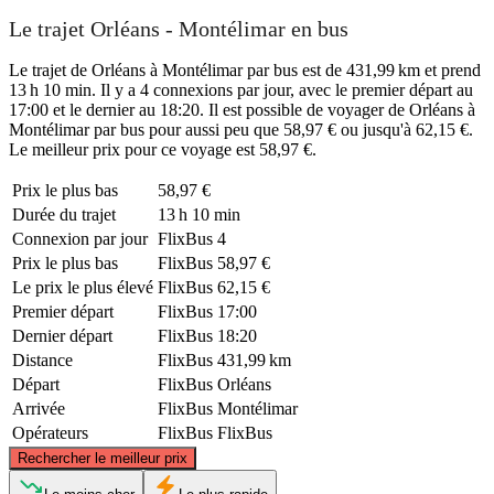
Le trajet Orléans - Montélimar en bus
Le trajet de Orléans à Montélimar par bus est de 431,99 km et prend
13 h 10 min. Il y a 4 connexions par jour, avec le premier départ au
17:00 et le dernier au 18:20. Il est possible de voyager de Orléans à
Montélimar par bus pour aussi peu que 58,97 € ou jusqu'à 62,15 €.
Le meilleur prix pour ce voyage est 58,97 €.
Prix ​​le plus bas
58,97 €
Durée du trajet
13 h 10 min
Connexion par jour
FlixBus
4
Prix ​​le plus bas
FlixBus
58,97 €
Le prix le plus élevé
FlixBus
62,15 €
Premier départ
FlixBus
17:00
Dernier départ
FlixBus
18:20
Distance
FlixBus
431,99 km
Départ
FlixBus
Orléans
Arrivée
FlixBus
Montélimar
Opérateurs
FlixBus
FlixBus
©
CARTO
, ©
OpenStreetMap
contributors
Rechercher le meilleur prix
Orléans