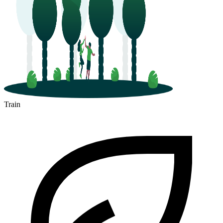
Train