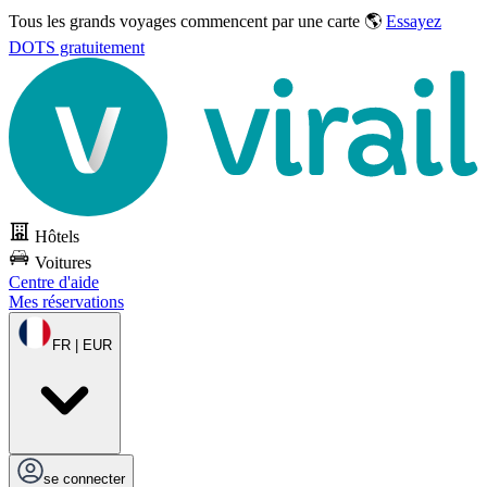
Tous les grands voyages commencent par une carte 🌎
Essayez
DOTS gratuitement
Hôtels
Voitures
Centre d'aide
Mes réservations
FR | EUR
se connecter