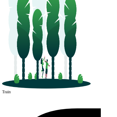
Train