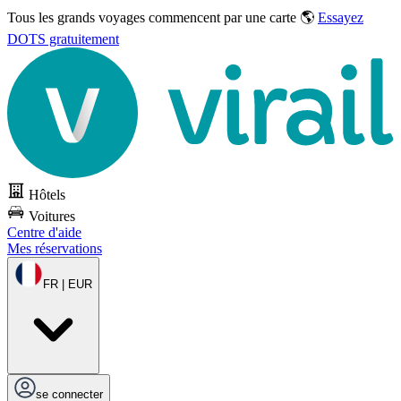
Tous les grands voyages commencent par une carte 🌎
Essayez
DOTS gratuitement
Hôtels
Voitures
Centre d'aide
Mes réservations
FR | EUR
se connecter