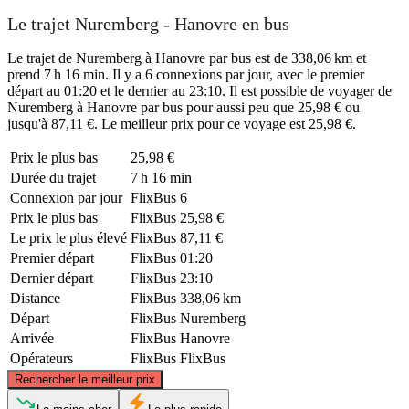
Le trajet Nuremberg - Hanovre en bus
Le trajet de Nuremberg à Hanovre par bus est de 338,06 km et
prend 7 h 16 min. Il y a 6 connexions par jour, avec le premier
départ au 01:20 et le dernier au 23:10. Il est possible de voyager de
Nuremberg à Hanovre par bus pour aussi peu que 25,98 € ou
jusqu'à 87,11 €. Le meilleur prix pour ce voyage est 25,98 €.
Prix ​​le plus bas
25,98 €
Durée du trajet
7 h 16 min
Connexion par jour
FlixBus
6
Prix ​​le plus bas
FlixBus
25,98 €
Le prix le plus élevé
FlixBus
87,11 €
Premier départ
FlixBus
01:20
Dernier départ
FlixBus
23:10
Distance
FlixBus
338,06 km
Départ
FlixBus
Nuremberg
Arrivée
FlixBus
Hanovre
Opérateurs
FlixBus
FlixBus
©
CARTO
, ©
OpenStreetMap
contributors
Rechercher le meilleur prix
Hanover