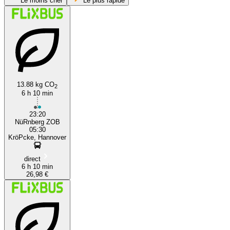
Le moins cher
Le plus rapide
13.88 kg CO
2
6 h 10 min
Nuremberg
23:20
NüRnberg ZOB
05:30
KröPcke, Hannover
direct
6 h 10 min
26,98 €