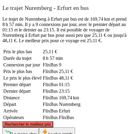
Le trajet Nuremberg - Erfurt en bus
Le trajet de Nuremberg à Erfurt par bus est de 169,74 km et prend
8 h 57 min. Il y a 9 connexions par jour, avec le premier départ au
01:15 et le dernier au 23:15. Il est possible de voyager de
Nuremberg à Erfurt par bus pour aussi peu que 25,11 € ou jusqu'à
48,11 €. Le meilleur prix pour ce voyage est 25,11 €.
Prix ​​le plus bas
25,11 €
Durée du trajet
8 h 57 min
Connexion par jour
FlixBus
9
Prix ​​le plus bas
FlixBus
25,11 €
Le prix le plus élevé
FlixBus
48,11 €
Premier départ
FlixBus
01:15
Dernier départ
FlixBus
23:15
Distance
FlixBus
169,74 km
Départ
FlixBus
Nuremberg
Arrivée
FlixBus
Erfurt
Opérateurs
FlixBus
FlixBus
©
CARTO
, ©
OpenStreetMap
contributors
Rechercher le meilleur prix
Erfurt