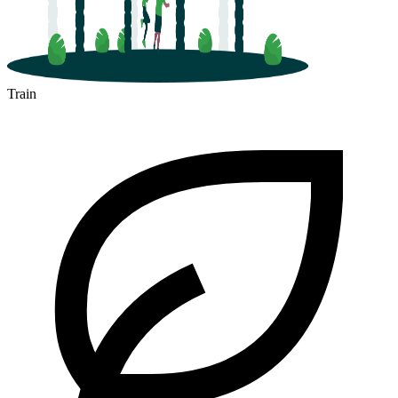
Train