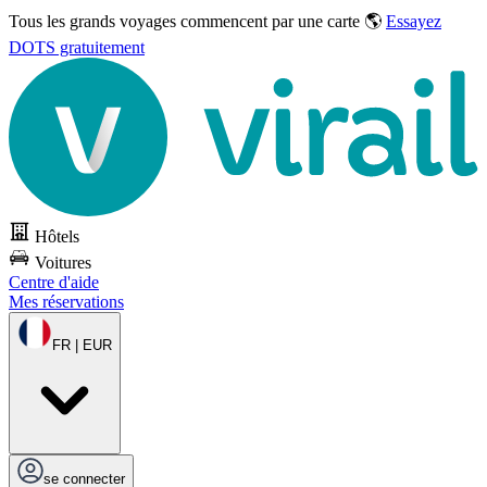
Tous les grands voyages commencent par une carte 🌎
Essayez
DOTS gratuitement
Hôtels
Voitures
Centre d'aide
Mes réservations
FR | EUR
se connecter