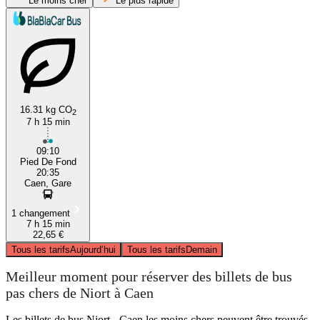
Le moins cher
Le plus rapide
16.31 kg CO
2
7 h 15 min
Niort
09:10
Pied De Fond
20:35
Caen, Gare
1 changement
7 h 15 min
22,65 €
Tous les tarifs
Aujourd’hui
Tous les tarifs
Demain
Meilleur moment pour réserver des billets de bus
pas chers de Niort à Caen
Les billets de bus Niort - Caen les moins chers peuvent être trouvés