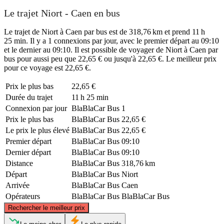
Le trajet Niort - Caen en bus
Le trajet de Niort à Caen par bus est de 318,76 km et prend 11 h
25 min. Il y a 1 connexions par jour, avec le premier départ au 09:10
et le dernier au 09:10. Il est possible de voyager de Niort à Caen par
bus pour aussi peu que 22,65 € ou jusqu'à 22,65 €. Le meilleur prix
pour ce voyage est 22,65 €.
Prix ​​le plus bas
22,65 €
Durée du trajet
11 h 25 min
Connexion par jour
BlaBlaCar Bus
1
Prix ​​le plus bas
BlaBlaCar Bus
22,65 €
Le prix le plus élevé
BlaBlaCar Bus
22,65 €
Premier départ
BlaBlaCar Bus
09:10
Dernier départ
BlaBlaCar Bus
09:10
Distance
BlaBlaCar Bus
318,76 km
Départ
BlaBlaCar Bus
Niort
Arrivée
BlaBlaCar Bus
Caen
Opérateurs
BlaBlaCar Bus
BlaBlaCar Bus
©
CARTO
, ©
OpenStreetMap
contributors
Rechercher le meilleur prix
Caen