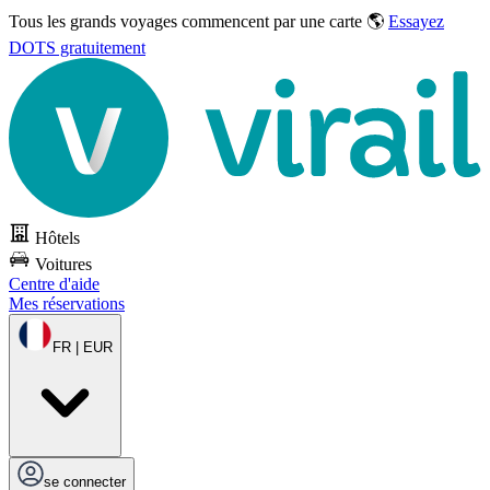
Tous les grands voyages commencent par une carte 🌎
Essayez
DOTS gratuitement
Hôtels
Voitures
Centre d'aide
Mes réservations
FR | EUR
se connecter