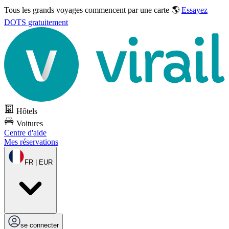
Tous les grands voyages commencent par une carte 🌎
Essayez
DOTS gratuitement
Hôtels
Voitures
Centre d'aide
Mes réservations
FR | EUR
se connecter