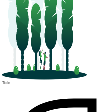
Train