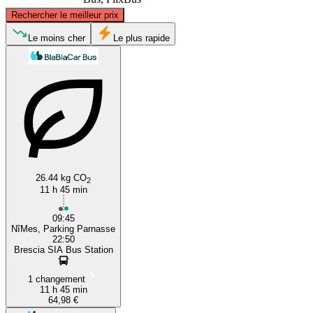
©
CARTO
, ©
OpenStreetMap
contributors
Rechercher le meilleur prix
Le moins cher
Le plus rapide
Brescia
Nîmes
26.44 kg CO
2
11 h 45 min
09:45
NîMes, Parking Parnasse
22:50
Brescia SIA Bus Station
1 changement
11 h 45 min
64,98 €