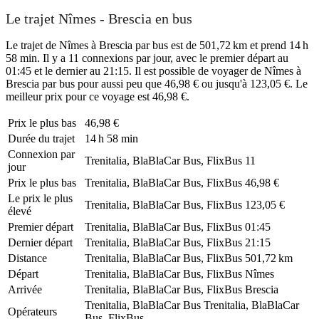
Le trajet Nîmes - Brescia en bus
Le trajet de Nîmes à Brescia par bus est de 501,72 km et prend 14 h
58 min. Il y a 11 connexions par jour, avec le premier départ au
01:45 et le dernier au 21:15. Il est possible de voyager de Nîmes à
Brescia par bus pour aussi peu que 46,98 € ou jusqu'à 123,05 €. Le
meilleur prix pour ce voyage est 46,98 €.
Prix ​​le plus bas
46,98 €
Durée du trajet
14 h 58 min
Connexion par
Trenitalia, BlaBlaCar Bus, FlixBus
11
jour
Prix ​​le plus bas
Trenitalia, BlaBlaCar Bus, FlixBus
46,98 €
Le prix le plus
Trenitalia, BlaBlaCar Bus, FlixBus
123,05 €
élevé
Premier départ
Trenitalia, BlaBlaCar Bus, FlixBus
01:45
Dernier départ
Trenitalia, BlaBlaCar Bus, FlixBus
21:15
Distance
Trenitalia, BlaBlaCar Bus, FlixBus
501,72 km
Départ
Trenitalia, BlaBlaCar Bus, FlixBus
Nîmes
Arrivée
Trenitalia, BlaBlaCar Bus, FlixBus
Brescia
Trenitalia, BlaBlaCar Bus
Trenitalia, BlaBlaCar
Opérateurs
Bus, FlixBus