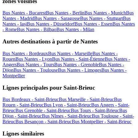
zones voisines
Bus Nantes - Bucarest
Bus Nantes - Berlin
Bus Nantes - Munich
Bus
Nantes - Madrid
Bus Nantes - Saragosse
Bus Nantes - Stuttgart
Bus
Nantes - Iași
Bus Nantes - Düsseldorf
Bus Nantes - Essen
Bus Nantes
- Rome
Bus Nantes - Bilbao
Bus Nantes - Milan
Autres destinations à partir de Nantes
Bus Nantes - Bordeaux
Bus Nantes - Marseille
Bus Nantes -
Rouen
Bus Nantes - Lyon
Bus Nantes - Saint-Étienne
Bus Nantes -
Angers
Bus Nantes - Tours
Bus Nantes - Grenoble
Bus Nantes -
Dijon
Bus Nantes - Toulouse
Bus Nantes - Limoges
Bus Nantes -
Montpellier
Lignes principales pour Saint-Brieuc
Bus Bordeaux - Saint-Brieuc
Bus Marseille - Saint-Brieuc
Bus
Rouen - Saint-Brieuc
Bus Lyon - Saint-Brieuc
Bus Angers - Saint-
Brieuc
Bus Grenoble - Saint-Brieuc
Bus Tours - Saint-Brieuc
Bus
Dijon - Saint-Brieuc
Bus Nîmes - Saint-Brieuc
Bus Toulouse - Saint-
Brieuc
Bus Besançon - Saint-Brieuc
Bus Montpellier - Saint-Brieuc
Lignes similaires