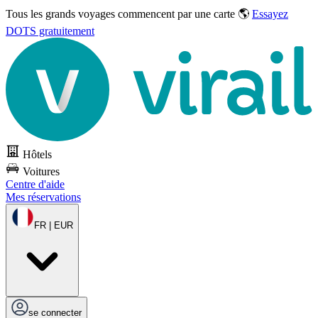
Tous les grands voyages commencent par une carte 🌎
Essayez
DOTS gratuitement
Hôtels
Voitures
Centre d'aide
Mes réservations
FR | EUR
se connecter