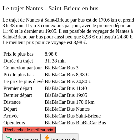
Le trajet Nantes - Saint-Brieuc en bus
Le trajet de Nantes à Saint-Brieuc par bus est de 170,6 km et prend
3 h 38 min. Il y a 3 connexions par jour, avec le premier départ au
11:40 et le dernier au 19:05. Il est possible de voyager de Nantes à
Saint-Brieuc par bus pour aussi peu que 8,98 € ou jusqu'à 24,80 €.
Le meilleur prix pour ce voyage est 8,98 €.
Prix ​​le plus bas
8,98 €
Durée du trajet
3 h 38 min
Connexion par jour
BlaBlaCar Bus
3
Prix ​​le plus bas
BlaBlaCar Bus
8,98 €
Le prix le plus élevé
BlaBlaCar Bus
24,80 €
Premier départ
BlaBlaCar Bus
11:40
Dernier départ
BlaBlaCar Bus
19:05
Distance
BlaBlaCar Bus
170,6 km
Départ
BlaBlaCar Bus
Nantes
Arrivée
BlaBlaCar Bus
Saint-Brieuc
Opérateurs
BlaBlaCar Bus
BlaBlaCar Bus
©
CARTO
, ©
OpenStreetMap
contributors
Rechercher le meilleur prix
Saint-Brieuc