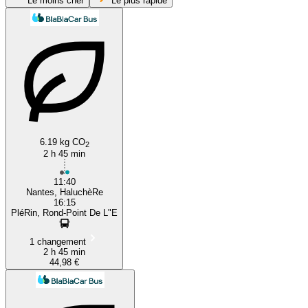
Le moins cher
Le plus rapide
Nantes
6.19 kg CO
2
2 h 45 min
11:40
Nantes, HaluchèRe
16:15
PléRin, Rond-Point De L"E
1 changement
2 h 45 min
44,98 €