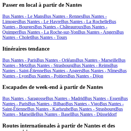
Passer en local à partir de Nantes
Bus Nantes - Le Mans
Bus Nantes - Rennes
Bus Nantes -
Limoges
Bus Nantes - Le Havre
Bus Nantes - La Rochelle
Bus
Nantes - Bourges
Bus Nantes - Châteauroux
Bus Nantes -
Quimper
Bus Nantes - La Roche-sur-Yon
Bus Nantes - Angers
Bus
Nantes - Cholet
Bus Nantes - Tours
Itinéraires tendance
Bus Nantes - Paris
Bus Nantes - Orléans
Bus Nantes - Marseille
Bus
Nantes - Metz
Bus Nantes - Strasbourg
Bus Nantes - Reims
Bus
Nantes - Saint-Étienne
Bus Nantes - Angers
Bus Nantes - Nîmes
Bus
Nantes - Lyon
Bus Nantes - Poitiers
Bus Nantes - Dijon
Escapades de week-end à partir de Nantes
Bus Nantes - Saragosse
Bus Nantes - Madrid
Bus Nantes - Essen
Bus
Nantes - Paris
Bus Nantes - Bilbao
Bus Nantes - Vigo
Bus Nantes -
Saint-Étienne
Bus Nantes - Karlsruhe
Bus Nantes - Strasbourg
Bus
Nantes - Marseille
Bus Nantes - Basel
Bus Nantes - Düsseldorf
Routes internationales à partir de Nantes et des